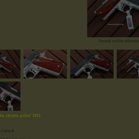
Obrázok zväčšíte kliknutím
ke zbrane pištoľ 1911
 Carry II