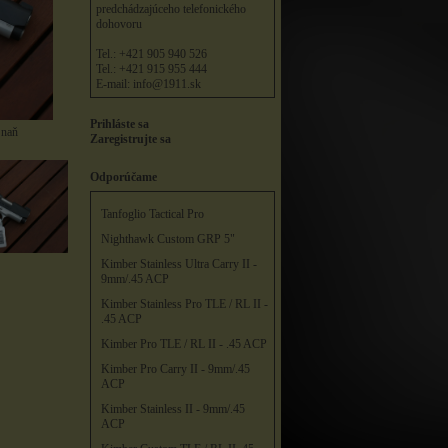
predchádzajúceho telefonického
dohovoru
Tel.: +421 905 940 526
Tel.: +421 915 955 444
E-mail:
info@1911.sk
Prihláste sa
 naň
Zaregistrujte sa
Odporúčame
Tanfoglio Tactical Pro
Nighthawk Custom GRP 5"
Kimber Stainless Ultra Carry II -
9mm/.45 ACP
Kimber Stainless Pro TLE / RL II -
.45 ACP
Kimber Pro TLE / RL II - .45 ACP
Kimber Pro Carry II - 9mm/.45
ACP
Kimber Stainless II - 9mm/.45
ACP