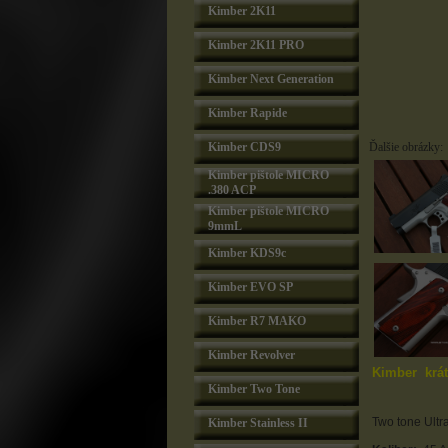
Kimber 2K11
Kimber 2K11 PRO
Kimber Next Generation
Kimber Rapide
Kimber CDS9
Ďalšie obrázky:
Kimber pištole MICRO
.380 ACP
Kimber pištole MICRO
9mmL
Kimber KDS9c
Kimber EVO SP
Kimber R7 MAKO
Kimber Revolver
Kimber krát
Kimber Two Tone
Two tone Ultra
Kimber Stainless II