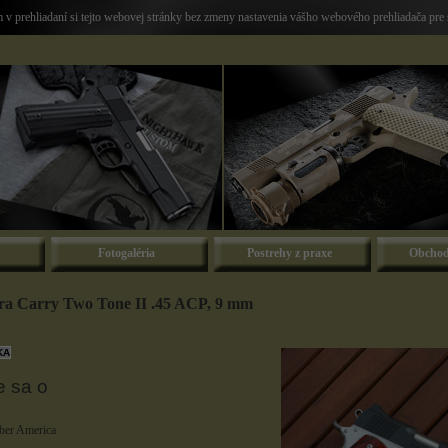
v prehliadaní si tejto webovej stránky bez zmeny nastavenia vášho webového prehliadača pre 
Fotogaléria
Postrehy z praxe
Obchod
ra Carry Two Tone II .45 ACP, 9 mm
e sa o
er America