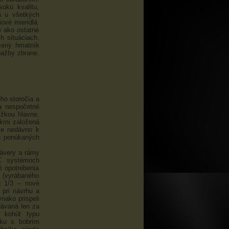
okú kvalitu,
lá u všetkých
iové mieridlá.
e ako ostatné
h situáciach.
šený hmatník
pažby zbrane.
ho storočia a
a nespočetné
ĺžkou hlavne,
kmi založená
te nedávno k
iu ponúkaných
závery a rámy
C systémoch
ň opotrebenia
 (vyrábaného
n 1/3 – nové
 pri návrhu a
nako prispeli
ávaná len za
y kohút typu
tku s bobrím