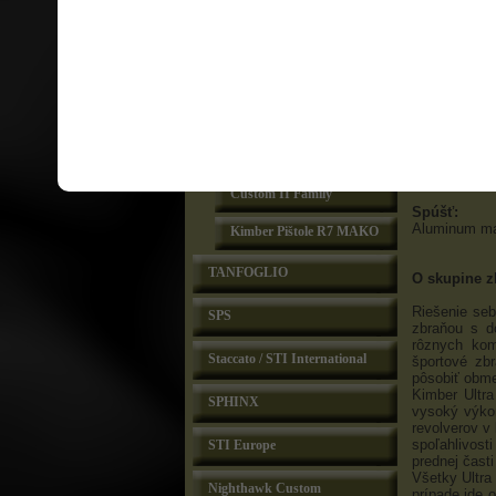
Kimber Special Editions
Hlaveň:
Kimber Custom Shop
Z nehrdzavej
Dĺžka: 7,62 
Stúpanie vývr
Kimber Rimfire
Compact II & Pro Carry
Mieridlá:
II Family
pevné nízkop
Ultra Carry II Family
Pažbičky:
Drevené z ru
Custom II Family
Spúšť:
Aluminum mat
Kimber Pištole R7 MAKO
TANFOGLIO
O skupine zb
Riešenie se
SPS
zbraňou s d
rôznych kom
Staccato / STI International
športové zb
pôsobiť obme
Kimber Ultra
SPHINX
vysoký výko
revolverov v
spoľahlivos
STI Europe
prednej časti
Všetky Ultra
Nighthawk Custom
prípade ide 