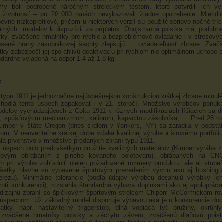
ámy boli podrobené náročným streleckým testom, ktoré potvrdili ich vys
a životnosť – po 20 000 ranách nevykazovali žiadne opotrebenie. Mierid
vné nízkoprofilové, pričom u niektorých verzií sú použité seriovo nočné tríc
atných modelov k dispozícii za príplatok. Obojstranná poistka má, podobn
vky, zväčšené hmatníky pre rýchle a bezproblémové ovládanie i v stresovýc
sené hrany zásobníkovej šachty zlepšujú ovládateľnosť zbrane. Zväč
stky zabezpečí jej spoľahlivú deaktiváciu pri rýchlom nie optimálnom úchope 
ndardne vyladená na odpor 1.4 až 1.8 kg.
:
 typu 1911 je jednoznačne najúspešnejšou konštrukciou krátkej zbrane minulé
 hodlá tento úspech zopakovať i v 21. storočí. Množstvo výrobcov ponúk
elov vychádzajúcoch z Coltu 1911 v rôznych modifikáciách líšiacich sa d
u, spúšťovýcm mechanizmom, kalibrom, kapacitou zásobníka, … Pred 28 ro
Kimber v štáte Oregon (dnes sídlom v Yonkers, NY) sa zaradila v podsta
om. V neuveriteľne krátkej dobe vďaka kvalitnej výrobe a širokému portfól
hla prvenstvo v množstve predaných zbraní typu 1911.
úspech bolo predovšetkým použitie kvalitných materiálov (Kimber vyrába 
eskovým obrábaním z plného kovaného polotovaru), obrábaných na CN
h pri výrobe zohľadniť nielen požadované rozmery produktu, ale aj stupe
 Všetky hlavne sú vybavené športovým prevedením vývrtu ako aj bushingu
erezu). Minimálne tolerancie (podľa údajov výrobcu dosahujú výrobky le
proti konkurencii), rozsiahla štandardná výbava doplnkami ako aj spolupráca
i dizajnu zbraní so špičkovým športovým strelcom Chipom McCormickom rov
 úspechom. Už základný model disponuje výbavou aká je u konkurencie dod
latky, napr. nastaviteľný triggerstop, dlhá vodiaca tyč pružiny, okrúhl
zväčšené hmatníky poistky a záchytu záveru, zväčšenú dlaňovú pois