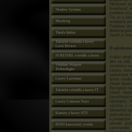
Hliníkové r
trvanlivosť 
Shadow Systems
modelov sú pe
Tie sú u ost
Mossberg
ovládacie pr
Podobne sko
dlaňovej poi
Tlmiče hluku
Spúšť je šta
Taktické svietidlá a lasery
Laser Devices
O výrobcovi
SUREFIRE svietidla a lasery
Krátka zbraň
ako sa zdá,
Viridian Weapon
množstvo mod
Technologies
záveru, rám
spoločnosť 
Lasery Lasermax
týmto výrobc
zbraní dosia
Receptom na 
Taktické svietidlá a lasery IT
zbraní tri
(umožňujúcic
nástrojov).
Lasery Crimson Trace
výlučne z n
tolerancie o
Kamery a lasery ATN
optimalizáci
k predajným
nemalé príp
RONI konverzný systém
commander, 