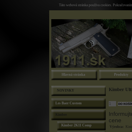
Táto webová stránka používa cookies. Pokračovaním 
Hlavná stránka
Produkty
Kimber Ult
NOVINKY
Les Baer Custom
Informujt
Kimber
cene
Kimber 2K11 Comp
Výrobca:
Kimb