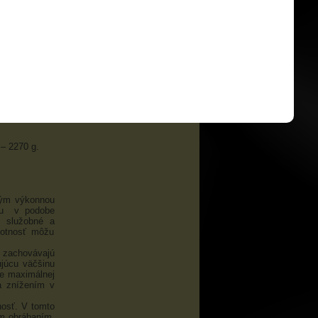
– 2270 g.
kým výkonnou
anu v podobe
é služobné a
motnosť môžu
i zachovávajú
júcu väčšinu
ie maximálnej
a znížením v
nosť. V tomto
ým obrábaním.