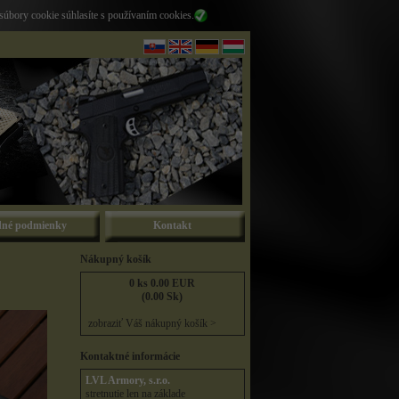
súbory cookie súhlasíte s používaním cookies.
né podmienky
Kontakt
Nákupný košík
0 ks 0.00 EUR
(0.00 Sk)
zobraziť Váš nákupný košík >
Kontaktné informácie
LVL Armory, s.r.o.
stretnutie len na základe