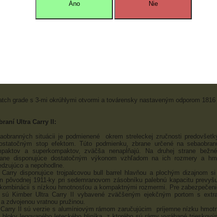
Áno
Nie
úcej ocele bull match grade rampovaná
cm
tu (ľavotočivý): 16 palcov
rofilové
žového dreva s checkeringom na polovici plochy rozdelenej po diagonále
ch grade s 3-mi okrúhlymi otvormi a továrensky nastaveným odporom 1816 
raní Ultra Carry II:
baobranných situácii je podmienené okrem streleckej zručnosti predovšet
ostatočným stop efektom. Túto podmienku, zbrane určené na sebaobr
paktov a superkompaktov, zväčša nenapĺňajú. Na druhej strane bežn
rane disponujúce dostatočným výkonom vzhľadom na ich rozmery a h
dzujúco a nepohodlne.
 Carry disponujúce trojpalcovou bull barrel hlavňou a plochým dizajnom s
n pôvodnej 1911-ky pri sedemranovom zásobníku palebnú kapacitu prevyšu
 kombinácii s nízkou hmotnosťou a kompaktnými rozmermi. Pre zabezpečen
ti sú Kimber Ultra Carry II vybavené zväčšeným ejekčným portom s extr
 a zdvojenou vratnou pružinou.
 Carry II sú verzie s alumíniovým rámom zaručujúcim príjemne nízku hmot
o bloky legovaného leteckého hliníka, z ktorého sú rámy vyrábané trieskov