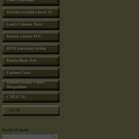
Lasery Lasermax
Taktické svietidlá a lasery IT
Lasery Crimson Trace
Kamery a lasery ATN
RONI konverzný systém
Púzdra Blade-Tech
Explorer Cases
Taktické batohy a tašky
Maxpedition
CARACAL
AKCIE
Rýchle hľadanie