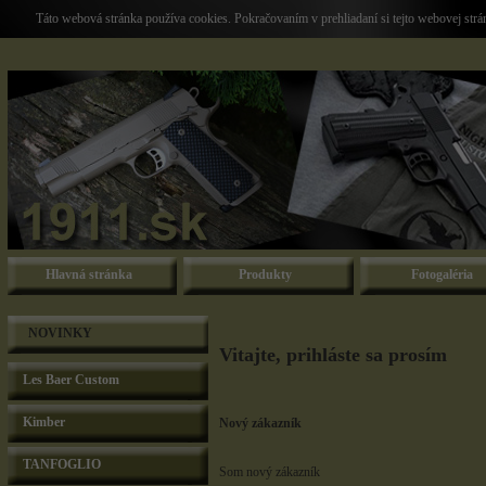
Táto webová stránka používa cookies. Pokračovaním v prehliadaní si tejto webovej str
Hlavná stránka
Produkty
Fotogaléria
NOVINKY
Vitajte, prihláste sa prosím
Les Baer Custom
Kimber
Nový zákazník
TANFOGLIO
Som nový zákazník