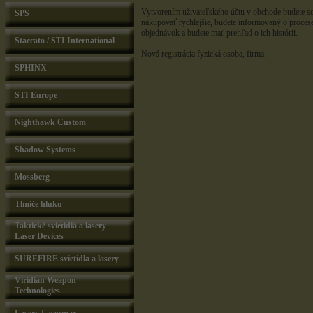
Vytvorením uživateľského účtu v obchode budete s
SPS
nakupovať rychlejšie, budete informovaný o procese
objednávok a budete mať prehľad o ich histórii.
Staccato / STI International
Nová registrácia
fyzická osoba
,
firma
.
SPHINX
STI Europe
Nighthawk Custom
Shadow Systems
Mossberg
Tlmiče hluku
Taktické svietidlá a lasery
Laser Devices
SUREFIRE svietidla a lasery
Viridian Weapon
Technologies