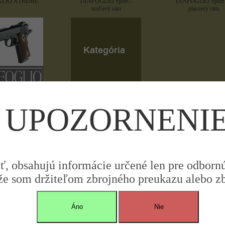
GLIO XTREME
TANFOGLIO Sport -
TANFOGLIO Sport 
oceľový rám
plastový rám
IO Defence -
TANFOGLIO Defence -
eľový rám
plastový rám
UPOZORNENI
iť, obsahujú informácie určené len pre odbornú 
že som držiteľom zbrojného preukazu alebo zbr
Áno
Nie