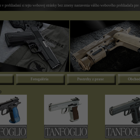
v prehliadaní si tejto webovej stránky bez zmeny nastavenia vášho webového prehliadača pre 
Fotogaléria
Postrehy z praxe
Obchod
O