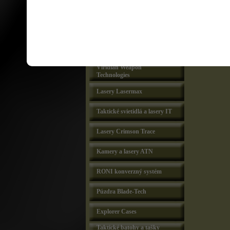
Tlmiče hluku
Taktické svietidlá a lasery
Laser Devices
SUREFIRE svietidla a lasery
Viridian Weapon
Technologies
Lasery Lasermax
Taktické svietidlá a lasery IT
Lasery Crimson Trace
Kamery a lasery ATN
RONI konverzný systém
Púzdra Blade-Tech
Explorer Cases
Taktické batohy a tašky