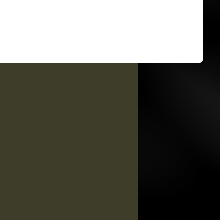
Kimber Custom TLE / RL II .45
ACP
Kimber Custom TLE II .45 ACP
Kimber Custom II .45 ACP