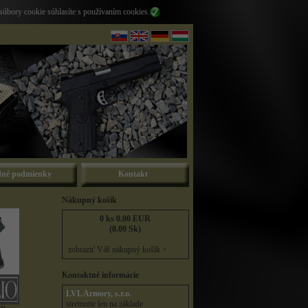
súbory cookie súhlasíte s používaním cookies.
né podmienky
Kontakt
Nákupný košík
0 ks 0.00 EUR
(0.00 Sk)
zobraziť Váš nákupný košík >
Kontaktné informácie
LVL Armory, s.r.o.
stretnutie len na základe