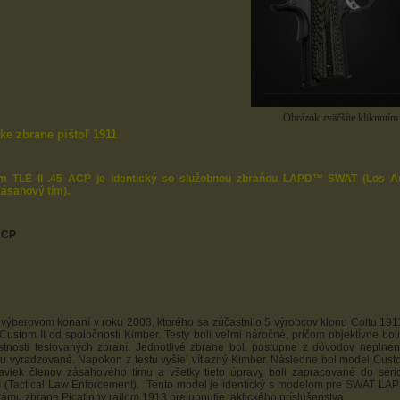
Obrázok zväčšíte kliknutím
ke zbrane pištoľ 1911
m TLE II .45 ACP je identický so služobnou zbraňou LAPD™ SWAT (Los An
ásahový tím).
ACP
výberovom konaní v roku 2003, ktorého sa zúčastnilo 5 výrobcov klonu Coltu 1
Custom II od spoločnosti Kimber. Testy boli veľmi náročné, pričom objektívne bo
astnosti testovaných zbraní. Jednotlivé zbrane boli postupne z dôvodov nepln
tu vyradzované. Napokon z testu vyšiel víťazný Kimber. Následne bol model Cust
aviek členov zásahového tímu a všetky tieto úpravy boli zapracované do sér
I (Tactical Law Enforcement). Tento model je identický s modelom pre SWAT LAP
rámu zbrane Picatinny railom 1913 pre upnutie taktického príslušenstva.