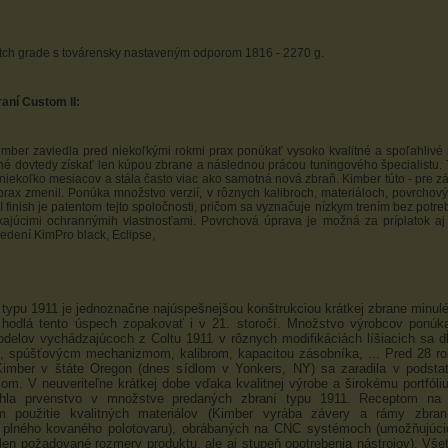
ch grade s továrensky nastaveným odporom 1816 - 2270 g.
aní Custom II:
mber zaviedla pred niekoľkými rokmi prax ponúkať vysoko kvalitné a spoľahlivé 
é dovtedy získať len kúpou zbrane a následnou prácou tuningového špecialistu. Tá
 niekoľko mesiacov a stála často viac ako samotná nová zbraň. Kimber túto - pre z
rax zmenil. Ponúka množstvo verzií, v rôznych kalibroch, materiáloch, povrchov
I finish je patentom tejto spoločnosti, pričom sa vyznačuje nízkym trením bez potre
kajúcimi ochrannýmih vlastnosťami. Povrchová úprava je možná za príplatok aj
edení KimPro black, Eclipse,
 typu 1911 je jednoznačne najúspešnejšou konštrukciou krátkej zbrane minulé
 hodlá tento úspech zopakovať i v 21. storočí. Množstvo výrobcov ponúk
elov vychádzajúcoch z Coltu 1911 v rôznych modifikáciách líšiacich sa d
, spúšťovýcm mechanizmom, kalibrom, kapacitou zásobníka, ... Pred 28 r
Kimber v štáte Oregon (dnes sídlom v Yonkers, NY) sa zaradila v podsta
om. V neuveriteľne krátkej dobe vďaka kvalitnej výrobe a širokému portfól
ahla prvenstvo v množstve predaných zbraní typu 1911.
Receptom na 
m použitie kvalitných materiálov (Kimber vyrába závery a rámy zbran
 plného kovaného polotovaru), obrábaných na CNC systémoch (umožňujúcic
elen požadované rozmery produktu, ale aj stupeň opotrebenia nástrojov). Vše