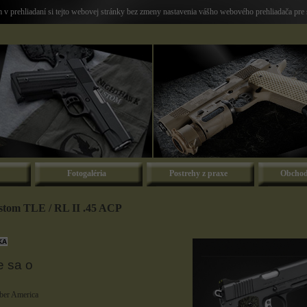
v prehliadaní si tejto webovej stránky bez zmeny nastavenia vášho webového prehliadača pre 
Fotogaléria
Postrehy z praxe
Obchod
tom TLE / RL II .45 ACP
e sa o
er America