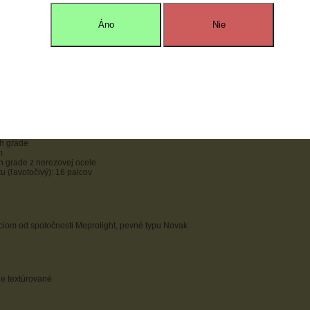
nej časti pažby (frontstrap checkering): 30 LPI (lines per inch)
Áno
Nie
ava: matte black oxide
rednej časti
h grade
m
 grade z nerezovej ocele
u (ľavotočivý): 16 palcov
íciom od spoločnosti Meprolight, pevné typu Novak
e textúrované