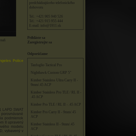
predchádzajúceho telefonického
dohovoru
Tel.: +421 905 940 526
Tel.: +421 915 955 444
E-mail:
info@1911.sk
Prihláste sa
 naň
Zaregistrujte sa
Odporúčame
geles Police
Tanfoglio Tactical Pro
Nighthawk Custom GRP 5"
Kimber Stainless Ultra Carry II -
9mm/.45 ACP
Kimber Stainless Pro TLE / RL II -
.45 ACP
Kimber Pro TLE / RL II - .45 ACP
911 LAPD SWAT
Kimber Pro Carry II - 9mm/.45
li porovnávané
ACP
enia podmienok
om II upravený
Kimber Stainless II - 9mm/.45
iového modelu
ACP
D, vybavený v