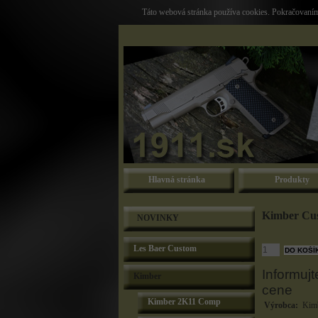
Táto webová stránka používa cookies. Pokračovaním 
Hlavná stránka
Produkty
Kimber Cus
NOVINKY
Les Baer Custom
Informujt
Kimber
cene
Kimber 2K11 Comp
Výrobca:
Kimb