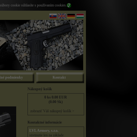
súbory cookie súhlasíte s používaním cookies.
né podmienky
Kontakt
Nákupný košík
0 ks 0.00 EUR
(0.00 Sk)
zobraziť Váš nákupný košík >
Kontaktné informácie
LVL Armory, s.r.o.
stretnutie len na základe