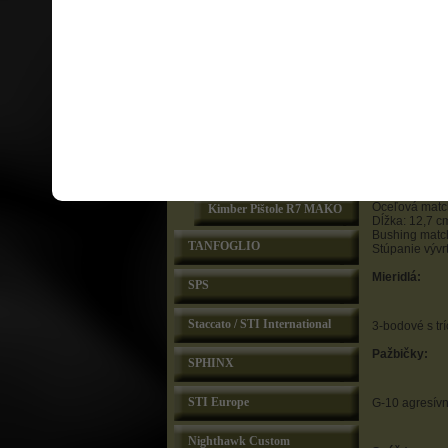
Kimber Special Editions
Zdrsnenie pred
Záver:
Kimber Custom Shop
Kimber Rimfire
Materiál: oceľ
Povrchová úpr
Compact II & Pro Carry
Zdrsnenie v p
II Family
Ultra Carry II Family
Hlaveň:
Custom II Family
Oceľová matc
Kimber Pištole R7 MAKO
Dĺžka: 12,7 c
Bushing match
TANFOGLIO
Stúpanie vývrt
Mieridlá:
SPS
Staccato / STI International
3-bodové s tr
Pažbičky:
SPHINX
STI Europe
G-10 agresívn
Nighthawk Custom