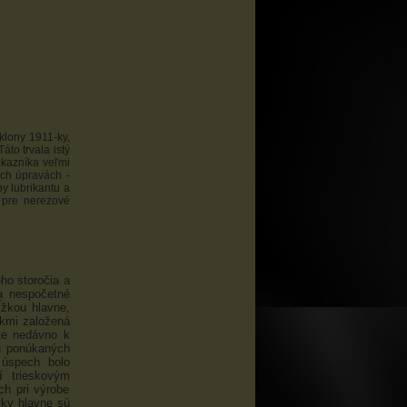
klony 1911-ky,
to trvala istý
ákazníka veľmi
ých úpravách -
by lubrikantu a
 pre nerezové
ho storočia a
a nespočetné
ĺžkou hlavne,
okmi založená
te nedávno k
iu ponúkaných
úspech bolo
í trieskovým
h pri výrobe
tky hlavne sú