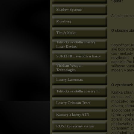
Spúšť:
Shadow Systems
Aluminum mat
Mossberg
O skupine zbr
Tlmiče hluku
Taktické svietidlá a lasery
Spoločnosť Ki
Laser Devices
aké bolo možn
čas - niekedy
SUREFIRE svietidla a lasery
nevýhodnú - p
napr. KimPro I
Viridian Weapon
súčasne vyni
Technologies
modely v prev
Lasery Lasermax
O výrobcovi:
Taktické svietidlá a lasery IT
Krátka zbraň
ako sa zdá,
množstvo mod
Lasery Crimson Trace
záveru, rámu
spoločnosť 
Kamery a lasery ATN
týmto výrobc
zbraní dosi
predovšetký
RONI konverzný systém
obrábaním z
zohľadniť ni