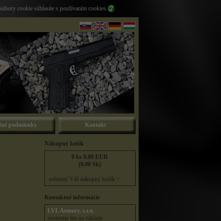
súbory cookie súhlasíte s používaním cookies.
né podmienky
Kontakt
Nákupný košík
0 ks 0.00 EUR
(0.00 Sk)
zobraziť Váš nákupný košík >
Kontaktné informácie
LVL Armory, s.r.o.
stretnutie len na základe