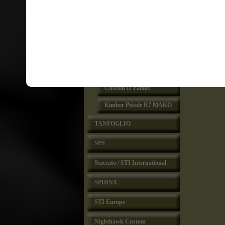
Kimber Special Editions
Kimber Custom Shop
Kimber Rimfire
Compact II & Pro Carry
II Family
Ultra Carry II Family
Custom II Family
Kimber Pištole R7 MAKO
TANFOGLIO
SPS
Staccato / STI International
SPHINX
STI Europe
Nighthawk Custom