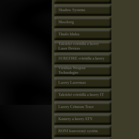
Shadow Systems
Mossberg
Tlmiče hluku
Taktické svietidlá a lasery
Laser Devices
SUREFIRE svietidla a lasery
Viridian Weapon
Technologies
Lasery Lasermax
Taktické svietidlá a lasery IT
Lasery Crimson Trace
Kamery a lasery ATN
RONI konverzný systém