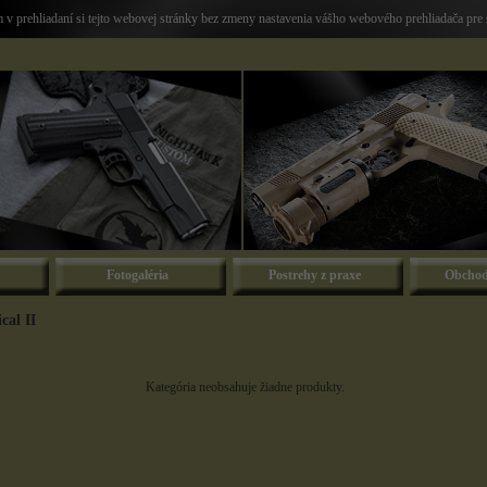
v prehliadaní si tejto webovej stránky bez zmeny nastavenia vášho webového prehliadača pre 
Fotogaléria
Postrehy z praxe
Obchod
cal II
Kategória neobsahuje žiadne produkty.