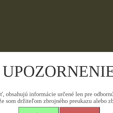
UPOZORNENI
iť, obsahujú informácie určené len pre odbornú 
že som držiteľom zbrojného preukazu alebo zbr