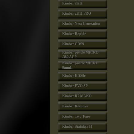
Kimber 2K11
Kimber 2K11 PRO
Kimber Next Generation
Kimber Rapide
Kimber CDS9
Kimber pištole MICRO
.380 ACP
Kimber pištole MICRO
9mmL
Kimber KDS9c
Kimber EVO SP
Kimber R7 MAKO
Kimber Revolver
Kimber Two Tone
Kimber Stainless II