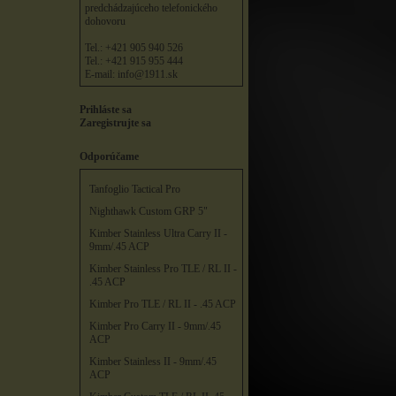
predchádzajúceho telefonického
dohovoru
Tel.: +421 905 940 526
Tel.: +421 915 955 444
E-mail:
info@1911.sk
Prihláste sa
Zaregistrujte sa
Odporúčame
Tanfoglio Tactical Pro
Nighthawk Custom GRP 5"
Kimber Stainless Ultra Carry II -
9mm/.45 ACP
Kimber Stainless Pro TLE / RL II -
.45 ACP
Kimber Pro TLE / RL II - .45 ACP
Kimber Pro Carry II - 9mm/.45
ACP
Kimber Stainless II - 9mm/.45
ACP