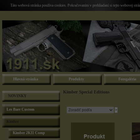
Táto webová stránka používa cookies. Pokračovaním v prehliadaní si tejto webovej str
Hlavná stránka
Produkty
Fotogaléria
Kimber Special Editions
NOVINKY
Les Baer Custom
Kimber
Kimber 2K11 Comp