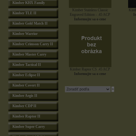
Kimber KHX Family
Kimber Stainless Classic
Kimb
Kimber TLE II
Engraved Edition - .45 ACP
I
Informujte sa o cene
Kimber Gold Match II
Kimber Warrior
Kimber Crimson Carry II
Kimber Master Carry
Kimber Tactical II
Kimber Raptor CS .45 ACP
Informujte sa o cene
Kimber Eclipse II
Kimber Covert II
Kimber Aegis II
Kimber CDP II
Kimber Raptor II
Kimber Super Carry