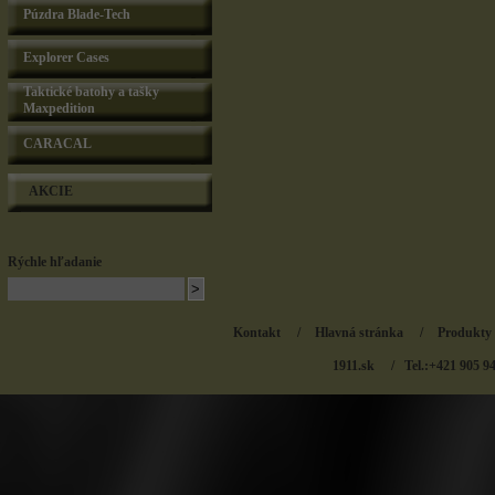
Púzdra Blade-Tech
Explorer Cases
Taktické batohy a tašky
Maxpedition
CARACAL
AKCIE
Rýchle hľadanie
Kontakt
/
Hlavná stránka
/
Produkty
1911.sk
/ Tel.:+421 905 9