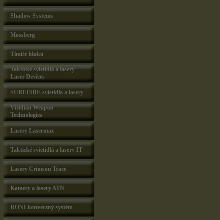
Shadow Systems
Mossberg
Tlmiče hluku
Taktické svietidlá a lasery
Laser Devices
SUREFIRE svietidla a lasery
Viridian Weapon
Technologies
Lasery Lasermax
Taktické svietidlá a lasery IT
Lasery Crimson Trace
Kamery a lasery ATN
RONI konverzný systém