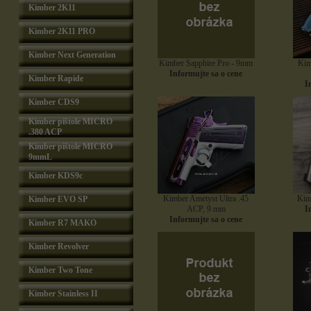
Kimber 2K11
Kimber 2K11 PRO
Kimber Next Generation
Kimber Sapphire Pro - 9mm
Kim
Informujte sa o cene
Kimber Rapide
I
Kimber CDS9
Kimber pištole MICRO
.380 ACP
Kimber pištole MICRO
9mmL
Kimber KDS9c
Kimber Ametyst Ultra .45
Kimb
Kimber EVO SP
ACP, 9 mm
I
Informujte sa o cene
Kimber R7 MAKO
Kimber Revolver
Kimber Two Tone
Kimber Stainless II