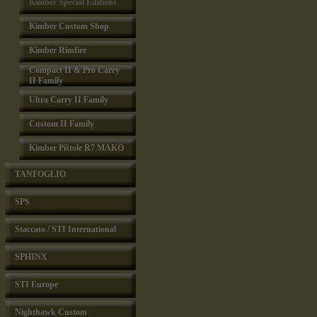
Kimber Special Editions
Kimber Custom Shop
Kimber Rimfire
Compact II & Pro Carry
II Family
Ultra Carry II Family
Custom II Family
Kimber Pištole R7 MAKO
TANFOGLIO
SPS
Staccato / STI International
SPHINX
STI Europe
Nighthawk Custom