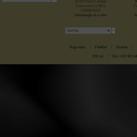
RONI Pistol-Carbine
R
Conversion for BUL
C
CHEROKEE
Informujte sa o cene
I
Kapcsolat
/
Főoldal
/
Termék
/
1911.sk
/ Tel.:+421 905 9