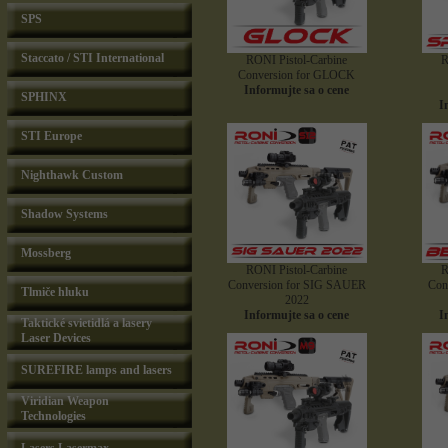
SPS
Staccato / STI International
RONI Pistol-Carbine
R
Conversion for GLOCK
Informujte sa o cene
SPHINX
I
STI Europe
Nighthawk Custom
Shadow Systems
Mossberg
RONI Pistol-Carbine
R
Conversion for SIG SAUER
Con
Tlmiče hluku
2022
Informujte sa o cene
I
Taktické svietidlá a lasery
Laser Devices
SUREFIRE lamps and lasers
Viridian Weapon
Technologies