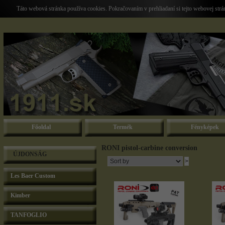
Táto webová stránka používa cookies. Pokračovaním v prehliadaní si tejto webovej str
Főoldal
Termék
Fényképek
RONI pistol-carbine conversion
ÚJDONSÁG
Les Baer Custom
Kimber
TANFOGLIO