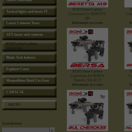
Lasers Lasermax
RONI Pistol-Carbine
R
Tactical lights and lasers IT
Conversion for BERETTA
Con
M9
Informujte sa o cene
I
Lasers Crimson Trace
ATN lasers and cameras
RONI pistol-carbine
conversion
Blade-Tech holsters
Explorer Cases
RONI Pistol-Carbine
R
Conversion for BERSA
Co
Thunder, 9 & 40 3?
Maxpedition Hard-Use Gear
Informujte sa o cene
I
CARACAL
AKCIÓ
Gyorskeresés