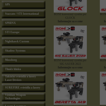
SPS
Staccato / STI International
RONI konverzný systém pre
RONI
GLOCK
Informujte sa o cene
I
SPHINX
STI Europe
Nighthawk Custom
Shadow Systems
Mossberg
RONI konverzný systém pre
RONI
SIG SAUER 2022
Informujte sa o cene
I
Tlmiče hluku
Taktické svietidlá a lasery
Laser Devices
SUREFIRE svietidla a lasery
Viridian Weapon
Technologies