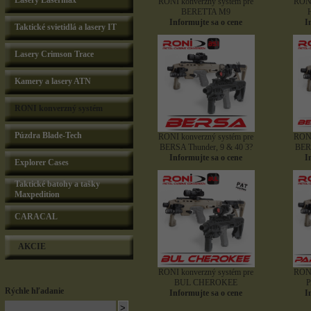
Lasery Lasermax
RONI konverzný systém pre
RONI
BERETTA M9
Informujte sa o cene
I
Taktické svietidlá a lasery IT
Lasery Crimson Trace
Kamery a lasery ATN
RONI konverzný systém
Púzdra Blade-Tech
RONI konverzný systém pre
RONI
BERSA Thunder, 9 & 40 3?
BERS
Informujte sa o cene
I
Explorer Cases
Taktické batohy a tašky
Maxpedition
CARACAL
AKCIE
RONI konverzný systém pre
RONI
BUL CHEROKEE
Rýchle hľadanie
Informujte sa o cene
I