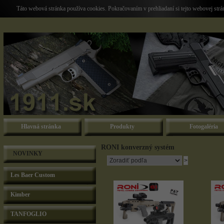
Táto webová stránka používa cookies. Pokračovaním v prehliadaní si tejto webovej str
Hlavná stránka
Produkty
Fotogaléria
RONI konverzný systém
NOVINKY
Les Baer Custom
Kimber
TANFOGLIO