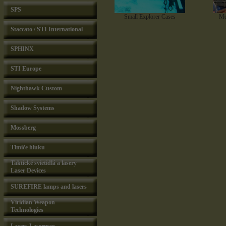
SPS
Small Explorer Cases
Me
Staccato / STI International
SPHINX
STI Europe
Nighthawk Custom
Shadow Systems
Mossberg
Tlmiče hluku
Taktické svietidlá a lasery
Laser Devices
SUREFIRE lamps and lasers
Viridian Weapon
Technologies