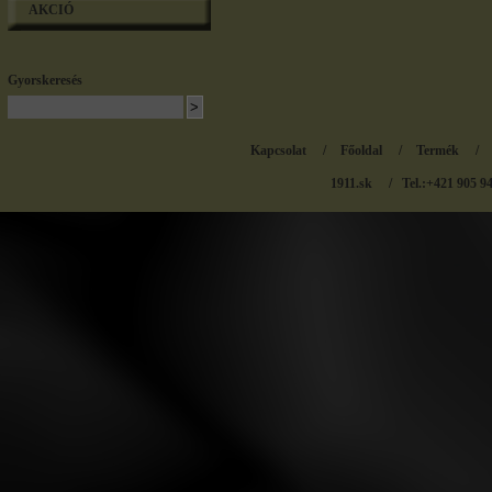
AKCIÓ
Gyorskeresés
Kapcsolat
/
Főoldal
/
Termék
/
1911.sk
/ Tel.:+421 905 9