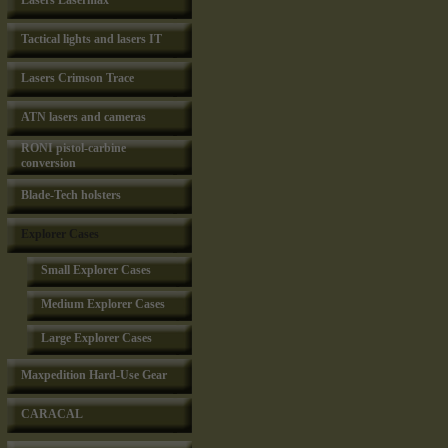
Lasers Lasermax
Tactical lights and lasers IT
Lasers Crimson Trace
ATN lasers and cameras
RONI pistol-carbine
conversion
Blade-Tech holsters
Explorer Cases
Small Explorer Cases
Medium Explorer Cases
Large Explorer Cases
Maxpedition Hard-Use Gear
CARACAL