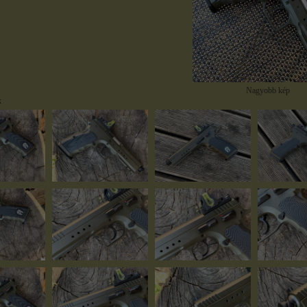
Nagyobb kép
k