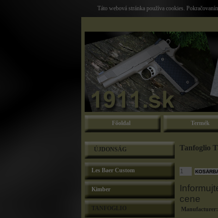
Táto webová stránka používa cookies. Pokračovaním 
Főoldal
Termék
Tanfoglio T
ÚJDONSÁG
Les Baer Custom
Informujt
Kimber
cene
TANFOGLIO
Manufacturer: