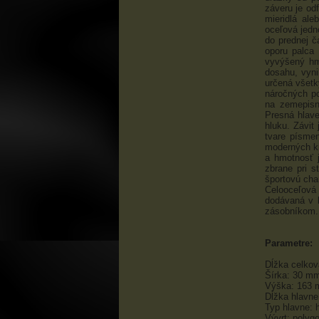
záveru je od
mieridlá ale
oceľová jedn
do prednej č
oporu palca
vyvýšený hm
dosahu, vyni
určená všetk
náročných p
na zemepisn
Presná hlave
hluku. Závit
tvare písme
moderných kr
a hmotnosť j
zbrane pri s
športovú cha
Celooceľová 
dodávaná v 
zásobníkom.
Parametre:
Dĺžka celko
Šírka: 30 m
Výška: 163
Dĺžka hlavn
Typ hlavne: 
Vývrt: polyg