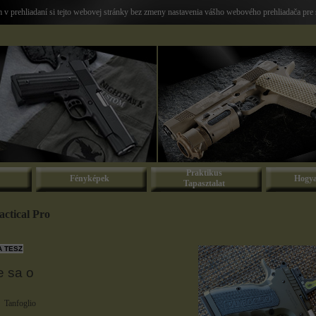
v prehliadaní si tejto webovej stránky bez zmeny nastavenia vášho webového prehliadača pre 
Praktikus
Fényképek
Hogya
Tapasztalat
actical Pro
e sa o
Tanfoglio