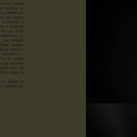
viteľné zadné
ej pružiny je
unu hmotnosti
ým pre lepšiu
o zväčšený a
 Je v dobrom
 Pro je zbraň
votnosťou i v
, bez ohľadu
tnej zbrane.
škály tlmičov
a zdrsnením v
ro do triedy
om na rozmery
 správanie sa
nízky odpor a
osť. Zbraň je
ým náhradným