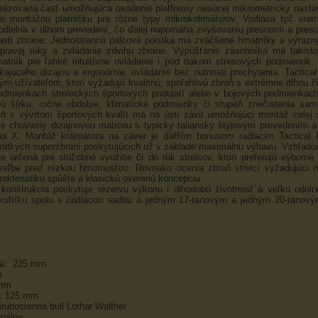
frézovaná časť umožňujúca osadenie platformy nesúcej mikrometricky nasta
bo montážnu platničku pre rôzne typy mikrokolimátorov. Vodiaca tyč vratn
odielna v dlhom prevedení, čo ďalej napomáha zvyšovaniu presnosti a pres
asti zbrane. Jednostranná palcová poistka má zväčšené hmatníky a výrazn
 pravej ruky a zvládanie zdvihu zbrane. Vypúšťanie zásobníka má takist
atník pre ľahké intuitívne ovládanie i pod tlakom stresových podmienok.
kajúceho dizajnu a ergonómie, ovládanie bez nutnosti prechytenia. Tactical
ým užívateľom, ktorí vyžadujú kvalitnú, spoľahlivú zbraň s extrémne dlhou ži
odmienkach streleckých športových podujatí alebo v bojových podmienkach
ú šírku, ročné obdobie, klimatické podmienky či stupeň znečistenia samo
ň s vývrtom športových kvalít má na ústí závit umožňujúci montáž celej 
 je chránený dizajnovou maticou s typicky taliansky štýlovým prevedením 
na X. Montáž kolimátora na záver je ďalším bonusom radiacim Tactical P
átkych superzbraní poskytujúcich už v základe maximálnu výbavu. Vzhľad
e určená pre služobné využitie či do rúk strelcov, ktorí preferujú výborné
treľbe pred nízkou hmotnosťou. Rovnako ocenia zbraň strelci vyžadujúci 
rakteristiku spúšte a klasickú overenú koncepciu.
konštrukcia poskytuje rezervu výkonu i dlhodobú životnosť a veľkú odoln
kufríku spolu s čistiacou sadou a jedným 17-ranovým a jedným 20-ranov
vá: 225 mm
m
 mm
e: 125 mm
hrubostenná bull Lothar Walther
onálny