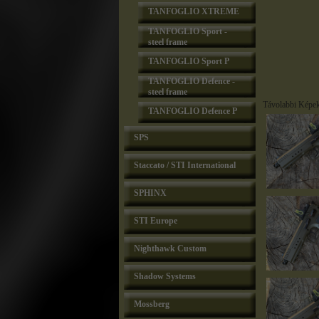
TANFOGLIO XTREME
TANFOGLIO Sport -
steel frame
TANFOGLIO Sport P
TANFOGLIO Defence -
steel frame
Távolabbi Képe
TANFOGLIO Defence P
SPS
Staccato / STI International
SPHINX
STI Europe
Nighthawk Custom
Shadow Systems
Mossberg