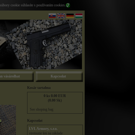
súbory cookie súhlasíte s používaním cookies.
n vásárolhat
Kapcsolat
Kosár tartalma
0 ks 0.00 EUR
(0.00 Sk)
See shoping bag
Kapcsolat
LVL Armory, s.r.o.
stretnutie len na základe