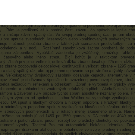
nie spätného rázu i zdvihu zbrane počas streľby. Tvar pažbičky bol ďale
ný, predná časť má vytvorené lôžka pre prsty dominantnej ruky. Rám ďalej
ane v hlbokom uložení do dlane, z čoho rezultuje nízka poloha osi hla
 ruky. Lučík spúšte je zväčšený, umožňuje ovládanie v rukaviciach. Má výrazné
na pažbičku, čo umožňuje ešte hlbšie posadenie zbrane do dlane. Výrazný
t ruky pred záklzom záveru a bráni jej prípadnému poraneniu, ako aj zmenšuje
by. Rám je predĺžený až k prednej časti záveru, čo spôsobuje lepšie cho
y a znižuje zdvih i spätný ráz. Vo svojej prednej spodnej časti je rám obro
ilu pre upnutie svetelných, laserových alebo kombinovaných podvesných m
irujú možnosti použitia zbrane v taktických scénaroch predovšetkým za 
podmienok a v noci. Rozšírená zásobníková šachta obrobená do pod
ebíjanie zásobníkov. Vypúšťač zásobníka je zväčšený, umožňuje ľahké o
h časového alebo iného stresu. Bicí kohút je v taktickom preveden
aný. Zbraň je v plnej veľkosti, celková dĺžka zbrane dosahuje 225 mm, dĺžka 
 zbrane zodpovedá celooceľovej konštrukcii a veľkosti zbrane – 1295 gr
h a slabý spätný ráz, ako aj príjemné správanie sa pri streľbe a rýchly návr
ľbe. Veľkokapacitný dvojradový zásobník dosahuje kapacitu alternatívne v
ojov. Zbraň je dodávaná v špeciálne tmavozelenej povrchovej úprave, ktor
trelca nežiadúcimi reflexami a odleskami.. Zbraň je vyrobená v typicky vyso
 obrobením a zahladením i vnútorných nefukčných plôch. Akékoľvek vôle m
 rámom a záverom sú v prípade týchto zbraní absolútne neznámy pojem. Pr
onálnym vývrtom od spoločnosti Lothar Walther sa vyznačuje vynikajúcou
nosťou. DA spúšť s hladkým chodom a nízkym odporom, s krátkym hladký
d a minimálnym prepadom spolu s vynikajúcou hlavňou sú zárukou dobrých
 v stresových podmienkach aj v rukách menej skúseného strelca. Name
 režime sa pohybujú od 1480 po 1550 gramov, v DA móde od 4040 po 
ískané z piatich zbraní, pričom rozptyl bol prakticky identický, čo poukaz
ultúrnosť výroby. Tactical Pro má automatickú blokáciu úderníka. Záve
napínacími drážkami uľahčujúcimi obtiahnutie vo svojej prednej i zadnej č
 celej dĺžke záveru a zapadajú do svojich ekvivalentov v ráme zbrane. V