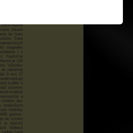
j ergonomicky
 optimalizuje
vne nad osou
 vybratie pri
 bobrí chvost
 zdvih hlavne
vanie zbrane
bený do tvaru
odulov. Tieto
nepriaznivých
oby magwellu
vládanie i v
í čiastočne
hlavne je 125
amov. Výhodou
at do zámernej
 ráži 9 mm 17
á nedemaskuje
kej kvalite s
edzi záverom
esná kvalitná
 presnosťou a
m chodom bez
 streleckých
rané hodnoty
4480 gramov.
uje na vysokú
r je typický
asti. Vodiace
 zadnej časti