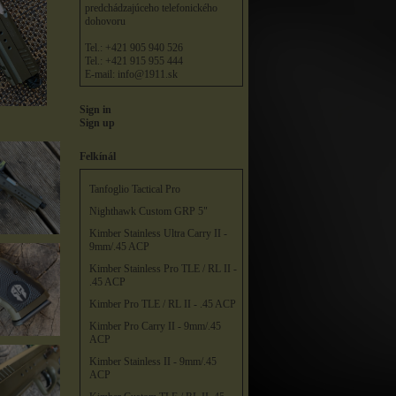
predchádzajúceho telefonického
dohovoru
Tel.: +421 905 940 526
Tel.: +421 915 955 444
E-mail:
info@1911.sk
Sign in
Sign up
Felkínál
Tanfoglio Tactical Pro
Nighthawk Custom GRP 5"
Kimber Stainless Ultra Carry II -
9mm/.45 ACP
Kimber Stainless Pro TLE / RL II -
.45 ACP
Kimber Pro TLE / RL II - .45 ACP
Kimber Pro Carry II - 9mm/.45
ACP
Kimber Stainless II - 9mm/.45
ACP