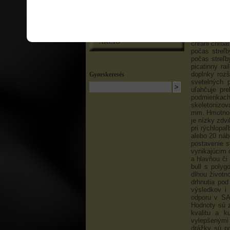
dobré zvláda
optimalizova
CARACAL
držanie zbr
strieľajúcej
napájaní sa 
AKCIÓ
chráni chrbá
počas streľ
počas streľb
picatinny ra
doplnky rozš
Gyorskeresés
svetelných 
uľahčuje pr
podmienkac
skeletonizov
mm. Hmotnosť
je nízky zdvi
pri rýchlopa
alebo 20 náb
postavenie s
vynikajúcim
a hlavňou či
bull s polyg
dlhou život
drhnutia po
výsledkov i
odporu v SA
Hodnoty sú z
kvalitu a k
vylepšenými 
drážky sú po