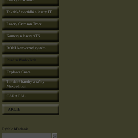
Lasery Lasermax
Taktické svietidlá a lasery IT
Lasery Crimson Trace
Kamery a lasery ATN
RONI konverzný systém
Púzdra Blade-Tech
Explorer Cases
Taktické batohy a tašky
Maxpedition
CARACAL
AKCIE
Rýchle hľadanie