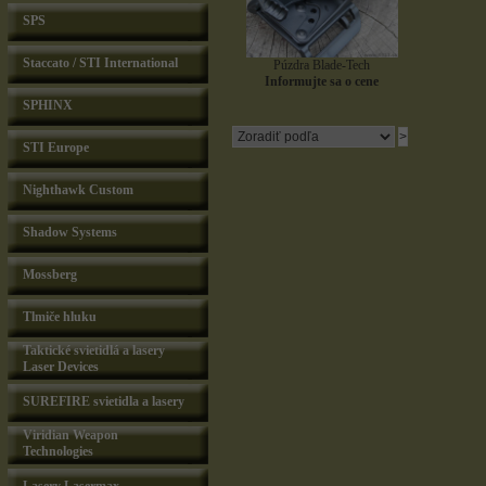
SPS
Staccato / STI International
Púzdra Blade-Tech
Informujte sa o cene
SPHINX
STI Europe
Nighthawk Custom
Shadow Systems
Mossberg
Tlmiče hluku
Taktické svietidlá a lasery
Laser Devices
SUREFIRE svietidla a lasery
Viridian Weapon
Technologies