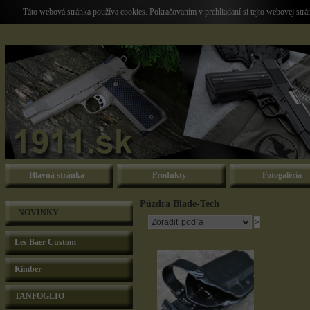
Táto webová stránka používa cookies. Pokračovaním v prehliadaní si tejto webovej str
Hlavná stránka
Produkty
Fotogaléria
Púzdra Blade-Tech
NOVINKY
Les Baer Custom
Kimber
TANFOGLIO