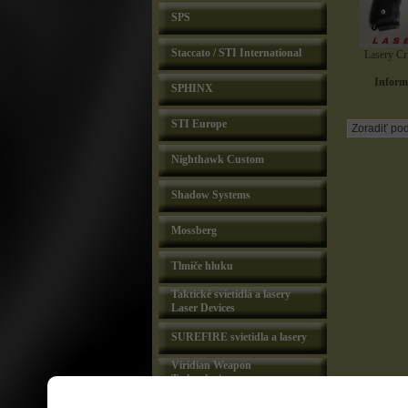
SPS
Staccato / STI International
Lasery Cr
Informu
SPHINX
STI Europe
Nighthawk Custom
Shadow Systems
Mossberg
Tlmiče hluku
Taktické svietidlá a lasery
Laser Devices
SUREFIRE svietidla a lasery
Viridian Weapon
Technologies