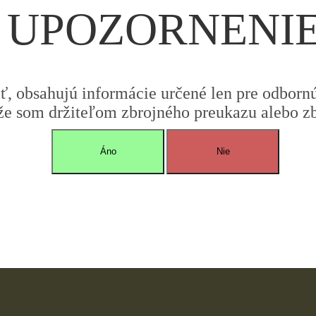
UPOZORNENI
iť, obsahujú informácie určené len pre odbornú 
že som držiteľom zbrojného preukazu alebo zbr
Áno
Nie