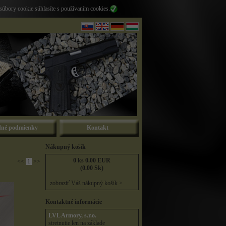
súbory cookie súhlasíte s používaním cookies.
né podmienky
Kontakt
Nákupný košík
0 ks 0.00 EUR
<<
1
>>
(0.00 Sk)
zobraziť Váš nákupný košík >
Kontaktné informácie
LVL Armory, s.r.o.
stretnutie len na základe