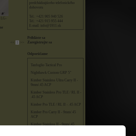
predchádzajúceho telefonického
dohovoru
Tel.: +421 905 940 526
e LG-
Tel.: +421 915 955 444
E-mail:
info@1911.sk
ne
Prihláste sa
Zaregistrujte sa
<<
1
>>
Odporúčame
Tanfoglio Tactical Pro
Nighthawk Custom GRP 5"
Kimber Stainless Ultra Carry II -
9mm/.45 ACP
Kimber Stainless Pro TLE / RL II -
.45 ACP
Kimber Pro TLE / RL II - .45 ACP
Kimber Pro Carry II - 9mm/.45
ACP
Kimber Stainless II - 9mm/.45
ACP