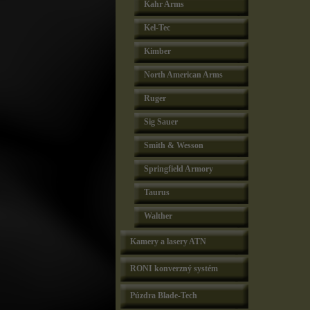
Kahr Arms
Kel-Tec
Kimber
North American Arms
Ruger
Sig Sauer
Smith & Wesson
Springfield Armory
Taurus
Walther
Kamery a lasery ATN
RONI konverzný systém
Púzdra Blade-Tech