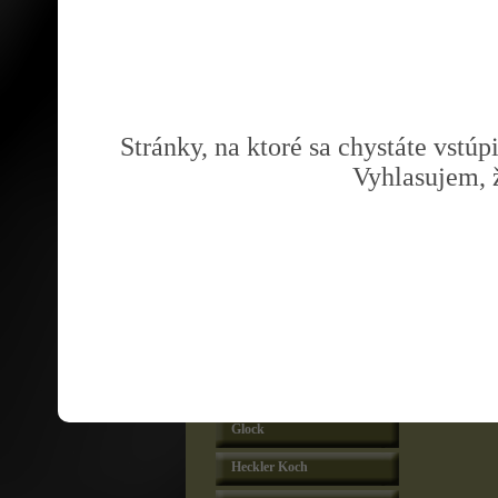
Lasery Lasermax
Taktické svietidlá a lasery IT
Lasery Crimson Trace
1911 Full Size
Stránky, na ktoré sa chystáte vstúp
1911 Compact/Officer
Vyhlasujem, 
Beretta
Bersa
Browning
Charter Arms
Česká Zbrojovka
Diamondback
Glock
Heckler Koch