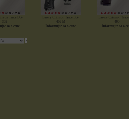
imson Trace LG-
Lasery Crimson Trace LG-
Lasery Crimson Trac
302
402 M
490
jte sa o cene
Informujte sa o cene
Informujte sa o ce