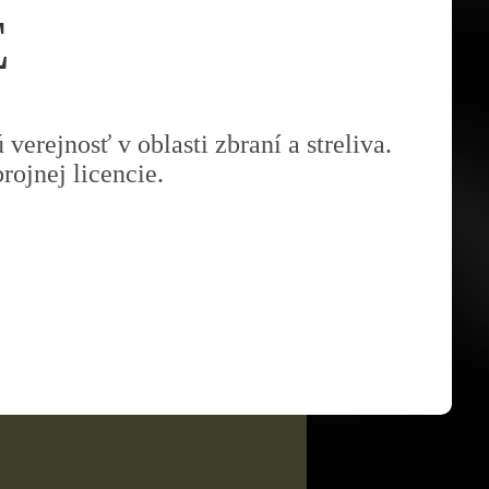
Kimber Custom TLE / RL II .45
E
ACP
Kimber Custom TLE II .45 ACP
Kimber Custom II .45 ACP
verejnosť v oblasti zbraní a streliva.
ojnej licencie.