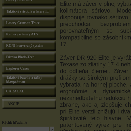
Lasery Lasermax
Elite má záver v plnej výb
kolimátora sériovo. Mo
Taktické svietidlá a lasery IT
disponuje rovnako sériovo
Lasery Crimson Trace
predchodca bezprobl
porovnateľným so sub
Kamery a lasery ATN
kompatibilné so zásobníkm
17.
RONI konverzný systém
Záver DR 920 Elite je vyrá
Púzdra Blade-Tech
Texase zo zliatiny 17-4 neh
Explorer Cases
do odtieňa čiernej. Záve
drážky so širokým profilom 
Taktické batohy a tašky
Maxpedition
vybratia na hornej ploche, 
ergonómie a dynamickéh
CARACAL
nezanedbateľnú redukciu h
zbrane, ako aj zlepšuje c
AKCIE
pri Elite verzii znižujú i 
špirálovité telo hlavne.
Rýchle hľadanie
patentovaný výrez pre inš