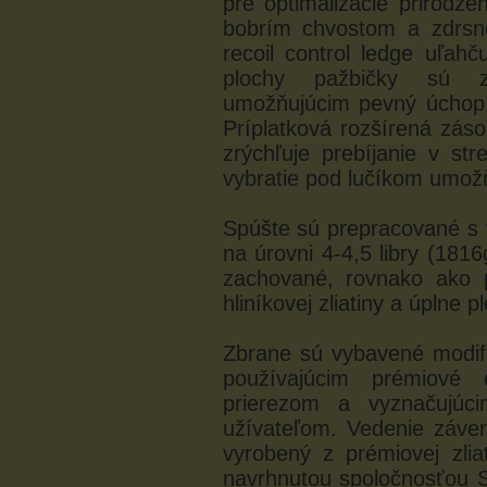
pre optimalizácie prirod
bobrím chvostom a zdrsn
recoil control ledge uľah
plochy pažbičky sú z
umožňujúcim pevný úchop
Príplatková rozšírená zás
zrýchľuje prebíjanie v s
vybratie pod lučíkom umožň
Spúšte sú prepracované s
na úrovni 4-4,5 libry (181
zachované, rovnako ako 
hliníkovej zliatiny a úplne p
Zbrane sú vybavené modi
používajúcim prémiové 
prierezom a vyznačujúc
užívateľom. Vedenie záve
vyrobený z prémiovej zlia
navrhnutou spoločnosťou 