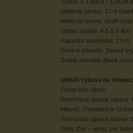
Výška: 5,1 palca / 129,54
Materiál záveru: 17-4 Stain
Materiál hlavne: 416R Stain
Odpor spúšte: 4.5-5.0 libr
Kapacita zásobníka: 17+1
Predné mieridlá: Zelené zvý
Zadné mieridlá: Black Serra
DR920 Výbava na želanie
Farba tela: Black
Povrchová úprava záveru: 
Hlaveň: Threaded or Unthre
Povrchová úprava hlavne: B
Optic Cut – výrez pre kolim