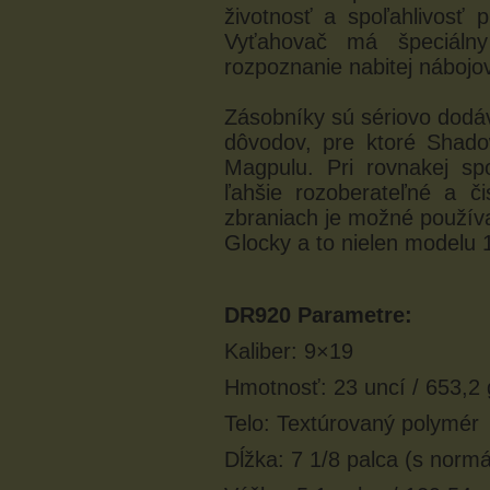
životnosť a spoľahlivosť p
Vyťahovač má špeciálny 
rozpoznanie nabitej nábojo
Zásobníky sú sériovo dodá
dôvodov, pre ktoré Shad
Magpulu. Pri rovnakej spo
ľahšie rozoberateľné a či
zbraniach je možné použív
Glocky a to nielen modelu 
DR920 Parametre:
Kaliber: 9×19
Hmotnosť: 23 uncí / 653,2 
Telo: Textúrovaný polymér
Dĺžka: 7 1/8 palca (s norm