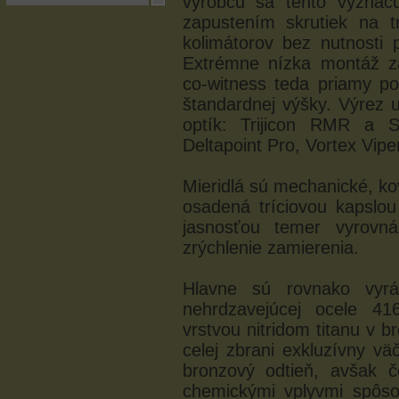
výrobcu sa tento vyznač
zapustením skrutiek na 
kolimátorov bez nutnosti 
Extrémne nízka montáž za
co-witness teda priamy po
štandardnej výšky. Výrez
optík: Trijicon RMR a 
Deltapoint Pro, Vortex Vip
Mieridlá sú mechanické, kov
osadená tríciovou kapslo
jasnosťou temer vyrovn
zrýchlenie zamierenia.
Hlavne sú rovnako vyráb
nehrdzavejúcej ocele 4
vrstvou nitridom titanu v 
celej zbrani exkluzívny vä
bronzový odtieň, avšak č
chemickými vplyvmi spôso