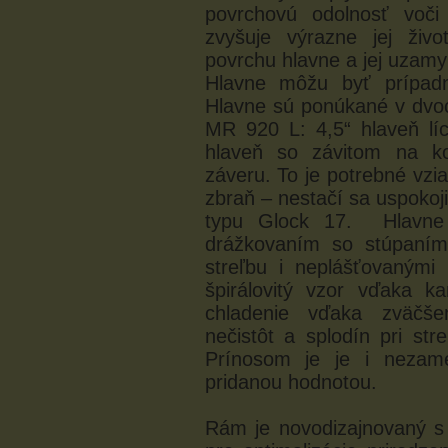
povrchovú odolnosť voč
zvyšuje výrazne jej živ
povrchu hlavne a jej uzamy
Hlavne môžu byť prípadne
Hlavne sú ponúkané v dvoc
MR 920 L: 4,5“ hlaveň lí
hlaveň so závitom na ko
záveru. To je potrebné vzia
zbraň – nestačí sa uspokoji
typu Glock 17. Hlavne 
drážkovaním so stúpaním
streľbu i neplášťovanými
špirálovitý vzor vďaka ka
chladenie vďaka zväčšen
nečistôt a splodín pri st
Prínosom je je i nezame
pridanou hodnotou.
Rám je novodizajnovaný s 