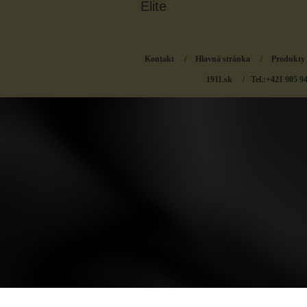
Elite
Kontakt
/
Hlavná stránka
/
Produkty
1911.sk
/ Tel.:+421 905 9