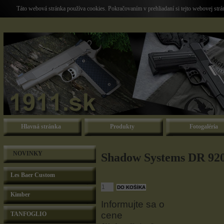
Táto webová stránka používa cookies. Pokračovaním v prehliadaní si tejto webovej str
Hlavná stránka
Produkty
Fotogaléria
NOVINKY
Shadow Systems DR 920
Les Baer Custom
Kimber
Informujte sa o
cene
TANFOGLIO