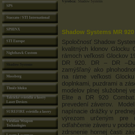
Výrobca:
Shadow Systems
SPS
Staccato / STI International
SPHINX
Shadow Systems MR 920 k
Spoločnosť Shadow Systems
STI Europe
kvalitných klonov Glock
Nighthawk Custom
rámoch veľkosti Glockov 19
DR 920. DR – DR –Duty
Shadow Systems
zamýšľaný ako plnohodnot
na ráme veľkosti Glocku
Mossberg
doplnkami, puzdrami a zás
Tlmiče hluku
modelov plnej služobnej v
Elite a DR 920 Combat.
Taktické svietidlá a lasery
Laser Devices
prevedení záverov. Model
napínacie drážky v prednej 
SUREFIRE svietidla a lasery
výrezom určeným pre m
Viridian Weapon
odľahčenie záveru v podob
Technologies
zdrsnenie hornej časti zá