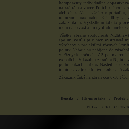
komponenty individuálne dopasúvava
na rad rám a záver. Po ich ručnom do
alebo bez. Ak je všetko v poriadku, 
odporom maximálne 3-4 libry a vy
zákazníkom. Výsledkom tohoto procesu
mení na skvost a určitý druh umelecké
Všetky zbrane spoločnosti Nighthaw
spoľahlivosť a je z nich vystrelené m
výrobcov s projektilmi rôznych konšt
pointy. Náboje sú nabíjané do zásob
v rôznych počtoch. Až po overení 1
expedíciu. S každou zbraňou Nighthaw
podmienkach raritou. Následne je zb
tomto stave je definitívne odoslaná zá
Zákazník čaká na zbraň cca 8-10 týždň
Kontakt
/
Hlavná stránka
/
Produkty
1911.sk
/ Tel.:+421 905 9