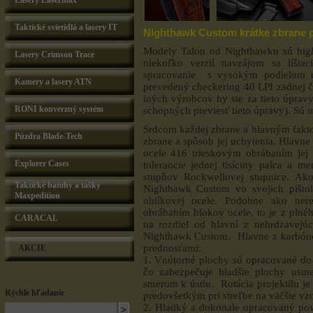
Lasery Lasermax
Taktické svietidlá a lasery IT
Nighthawk Custom krátke zbrane p
Modely Talon od Nighthawku sú high
Lasery Crimson Trace
niekoľko verzií navzájom sa líšia
spracovanie s vysokým podielom r
Kamery a lasery ATN
prevedený checkering 40 LPI zadnej ča
iných výrobcov by ste za tieto úpravy
RONI konverzný systém
schopných previesť tieto úpravy). Sú 
Srdcom každej zbrane a hlavným faktor
Púzdra Blade-Tech
zbrane a spôsob jej uchytenia. Hlavn
ocele 416 trieskovým obrábaním jej b
Explorer Cases
tolerancie jednej tisíciny palca a 
stupňov Rockwellovej stupnice. Ako
Taktické batohy a tašky
Nighthawk Custom vo svojich pišto
Maxpedition
uhlíkovej ocele. Podobne ako ner
obrábaním blokov ocele, to je z plné
CARACAL
na rozdiel od hlavní z nehrdzavejúc
Nighthawk Custom. Hlavne z karbónov
prednosťami:
AKCIE
1. Vnútorné plochy sú opracované do 
čo zabezpečuje hladšie plochy usme
smerom k ústiu. Rotácia projektilu je 
Rýchle hľadanie
predovšetkým pri streľbe na väčšie vz
2. Hladký a dokonale opracovaný povr