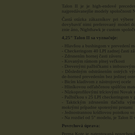
Talon II je je high-endové preced
najpredávanejšie modely spoločnosti 
Častá otázka zákazníkov pri výbere
dovybaviť nimi preferovaný model d
znie áno, Nighthawk je custom spoločn
4,25" Talon II sa vyznačuje:
- Hlavňou a bushingom v prevedení m
- Checkeringom 40 LPI zadnej časti z
- Zdrsnením hornej časti záveru
- Kovaným rámom plnej veľkosti
- Drevenými pažbičkami s imbusovými
- Dôsledným odstránením ostrých vý
de-horned prevedením bez jedinej ostr
- Bicím kladivom z nástrojovej ocele
- Hliníkovou odľahčenou spúšťou matc
- Nízkoprofilovými tríciovými Novak 
- Pažbičkou s 25 LPI checkeringom v p
- Taktickým zdrsnením tlačidla vý
mokrými prípadne spotenými prstami
- Jednostrannou krídlovou poistkou so
- Na rozdiel od 5" modelu, je Talon II
Povrchová úprava:
Perma Kote je patentovaná povrchová