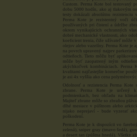
Custom. Perma Kote bol testovaný p
dobu 5000 hodín, ako aj tlakovým o
testy dokázali absolútnu rezistenciu
Perma Kote je rezistentný voči úči
používaných pri čistení a údržbe zbra
okrem vynikajúcich ochranných vlas
dobré mechanické vlastnosti, ako odo
koeficient trenia, čiže užívateľ môže 
olejov alebo vazelíny. Perma Kote je
na povrch upravený najprv parkerizov
odtieňoch. Tieto môžu byť aplikované 
môže byť zaopatrený iným odtieňo
akýchkoľvek kombináciach. Perma Ko
kvalitami najčastejšie komerčne po
je asi 4x vyššia ako cena polymérov
Odolnosť a rezistencia Perma Kote 
zbrane. Perma Kote je určený k
podmienkach, bez ohľadu na klimati
Majiteľ zbrane môže so zbraňou plávať
dlhé mesiace v púštnom alebo arktick
nijako neprejaví - bude vyzerať ak
poškodení.
Perma Kote je k dispozícii vo farebný
zelená), sniper gray (tmavo šedá), gun
a desert tan (púštna hnedá). Všetky 