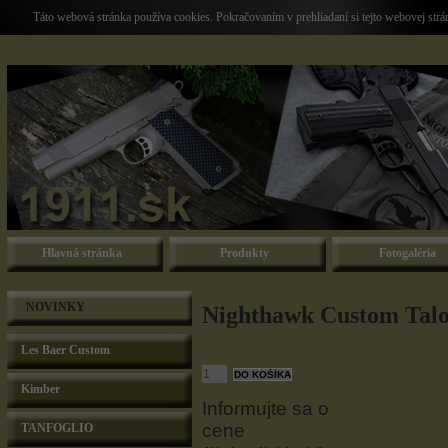
Táto webová stránka používa cookies. Pokračovaním v prehliadaní si tejto webovej str
Hlavná stránka
Produkty
Fotogaléria
NOVINKY
Nighthawk Custom Talo
Les Baer Custom
Kimber
Informujte sa o
cene
TANFOGLIO