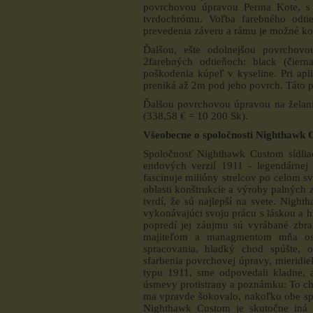
povrchovou úpravou Perma Kote, s
tvrdochrómu. Voľba farebného odtie
prevedenia záveru a rámu je možné k
Ďalšou, ešte odolnejšou povrchovo
2farebných odtieňoch: black (čiern
poškodenia kúpeľ v kyseline. Pri apl
preniká až 2m pod jeho povrch. Táto p
Ďalšou povrchovou úpravou na želanie
(338,58 € = 10 200 Sk).
Všeobecne o spoločnosti Nighthawk 
Spoločnosť Nighthawk Custom sídlia
endových verzií 1911 - legendárnej
fascinuje milióny strelcov po celom s
oblasti konštrukcie a výroby palných
tvrdí, že sú najlepší na svete. Nigh
vykonávajúci svoju prácu s láskou a 
popredí jej záujmu sú vyrábané zbran
majiteľom a managmentom mňa osob
spracovania, hladký chod spúšte, o
sfarbenia povrchovej úpravy, mieridie
typu 1911, sme odpovedali kladne, 
úsmevy protistrany a poznámku: To chc
ma vpravde šokovalo, nakoľko obe sp
Nighthawk Custom je skutočne iná