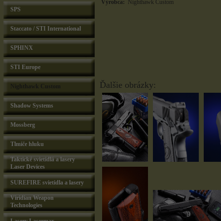
Výrobca:
Nighthawk Custom
SPS
Staccato / STI International
SPHINX
STI Europe
Ďalšie obrázky:
Nighthawk Custom
Shadow Systems
Mossberg
Tlmiče hluku
Taktické svietidlá a lasery
Laser Devices
SUREFIRE svietidla a lasery
Viridian Weapon
Technologies