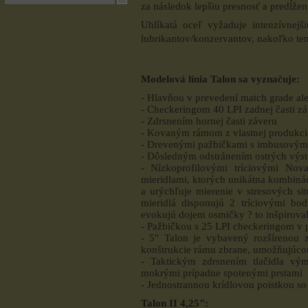
za následok lepšiu presnosť a predĺžen
Uhlíkatá oceľ vyžaduje intenzívnejši
lubrikantov/konzervantov, nakoľko tent
Modelová línia Talon sa vyznačuje:
- Hlavňou v prevedení match grade ale
- Checkeringom 40 LPI zadnej časti z
- Zdrsnením hornej časti záveru
- Kovaným rámom z vlastnej produkci
- Drevenými pažbičkami s imbusovými
- Dôsledným odstránením ostrých výst
- Nízkoprofilovými tríciovými Nova
mieridlami, ktorých unikátna kombiná
a urýchľuje mierenie v stresových si
mieridlá disponujú 2 tríciovými bo
evokujú dojem osmičky ? to inšpirovalo
- Pažbičkou s 25 LPI checkeringom v p
- 5" Talon je vybavený rozšírenou 
konštrukcie rámu zbrane, umožňujúcou
- Taktickým zdrsnením tlačidla vý
mokrými prípadne spotenými prstami
- Jednostrannou krídlovou poistkou so
Talon II 4,25":