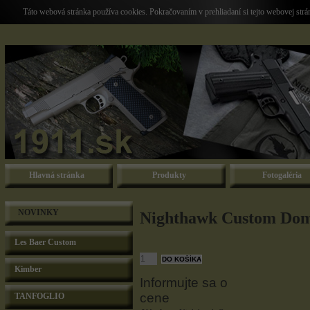
Táto webová stránka používa cookies. Pokračovaním v prehliadaní si tejto webovej str
Hlavná stránka
Produkty
Fotogaléria
NOVINKY
Nighthawk Custom Dom
Les Baer Custom
Kimber
Informujte sa o
cene
TANFOGLIO