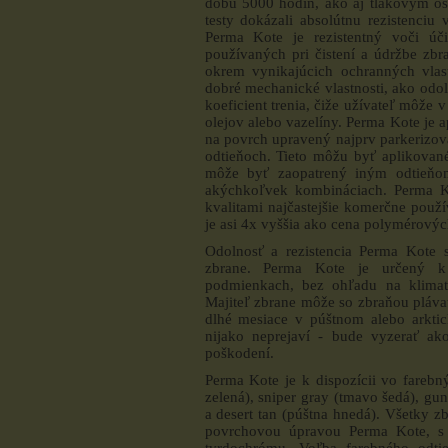
dobu 5000 hodín, ako aj tlakovým o
testy dokázali absolútnu rezistenciu
Perma Kote je rezistentný voči úči
používaných pri čistení a údržbe zbra
okrem vynikajúcich ochranných vlas
dobré mechanické vlastnosti, ako odo
koeficient trenia, čiže užívateľ môže 
olejov alebo vazelíny. Perma Kote je
na povrch upravený najprv parkerizov
odtieňoch. Tieto môžu byť aplikované 
môže byť zaopatrený iným odtieňo
akýchkoľvek kombináciach. Perma Ko
kvalitami najčastejšie komerčne po
je asi 4x vyššia ako cena polymérov
Odolnosť a rezistencia Perma Kote 
zbrane. Perma Kote je určený k
podmienkach, bez ohľadu na klimati
Majiteľ zbrane môže so zbraňou plávať
dlhé mesiace v púštnom alebo arktic
nijako neprejaví - bude vyzerať ak
poškodení.
Perma Kote je k dispozícii vo farebný
zelená), sniper gray (tmavo šedá), gun
a desert tan (púštna hnedá). Všetky 
povrchovou úpravou Perma Kote, s
tvrdochrómu. Voľba farebného odtie