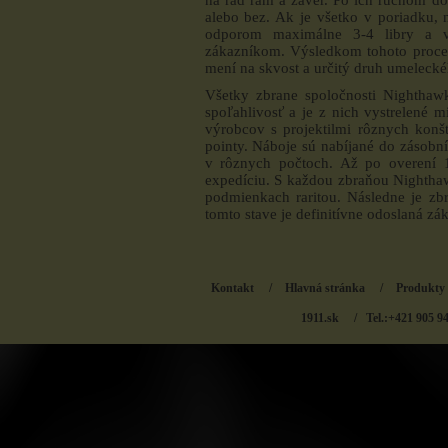
alebo bez. Ak je všetko v poriadku, 
odporom maximálne 3-4 libry a vy
zákazníkom. Výsledkom tohoto procesu
mení na skvost a určitý druh umelecké
Všetky zbrane spoločnosti Nighthaw
spoľahlivosť a je z nich vystrelené m
výrobcov s projektilmi rôznych konšt
pointy. Náboje sú nabíjané do zásob
v rôznych počtoch. Až po overení 1
expedíciu. S každou zbraňou Nighthaw
podmienkach raritou. Následne je zb
tomto stave je definitívne odoslaná zá
Kontakt
/
Hlavná stránka
/
Produkty
1911.sk
/ Tel.:+421 905 9