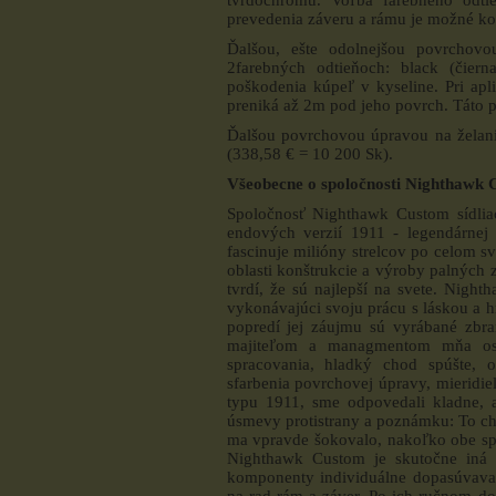
prevedenia záveru a rámu je možné k
Ďalšou, ešte odolnejšou povrchovo
2farebných odtieňoch: black (čiern
poškodenia kúpeľ v kyseline. Pri apl
preniká až 2m pod jeho povrch. Táto p
Ďalšou povrchovou úpravou na želanie
(338,58 € = 10 200 Sk).
Všeobecne o spoločnosti Nighthawk 
Spoločnosť Nighthawk Custom sídlia
endových verzií 1911 - legendárnej
fascinuje milióny strelcov po celom s
oblasti konštrukcie a výroby palných
tvrdí, že sú najlepší na svete. Nigh
vykonávajúci svoju prácu s láskou a 
popredí jej záujmu sú vyrábané zbran
majiteľom a managmentom mňa osob
spracovania, hladký chod spúšte, o
sfarbenia povrchovej úpravy, mieridie
typu 1911, sme odpovedali kladne, 
úsmevy protistrany a poznámku: To chc
ma vpravde šokovalo, nakoľko obe sp
Nighthawk Custom je skutočne iná
komponenty individuálne dopasúvava
na rad rám a záver. Po ich ručnom do