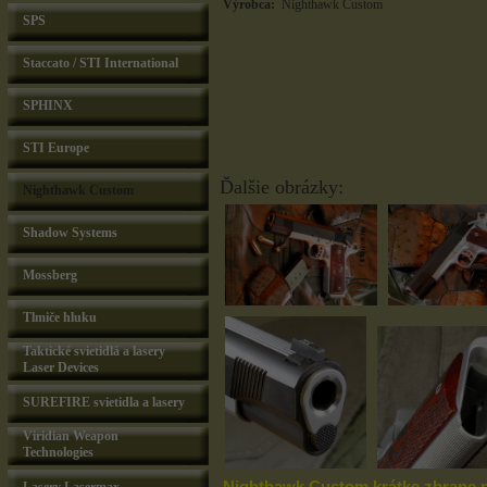
Výrobca:
Nighthawk Custom
SPS
Staccato / STI International
SPHINX
STI Europe
Ďalšie obrázky:
Nighthawk Custom
Shadow Systems
Mossberg
Tlmiče hluku
Taktické svietidlá a lasery
Laser Devices
SUREFIRE svietidla a lasery
Viridian Weapon
Technologies
Nighthawk Custom krátke zbrane p