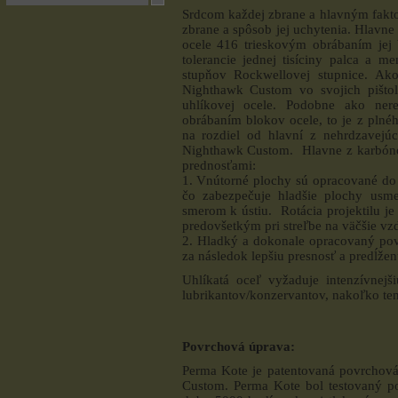
Srdcom každej zbrane a hlavným faktor
zbrane a spôsob jej uchytenia. Hlavn
ocele 416 trieskovým obrábaním jej b
tolerancie jednej tisíciny palca a 
stupňov Rockwellovej stupnice. Ako
Nighthawk Custom vo svojich pišto
uhlíkovej ocele. Podobne ako ner
obrábaním blokov ocele, to je z plné
na rozdiel od hlavní z nehrdzavejúc
Nighthawk Custom. Hlavne z karbónov
prednosťami:
1. Vnútorné plochy sú opracované do 
čo zabezpečuje hladšie plochy usme
smerom k ústiu. Rotácia projektilu je 
predovšetkým pri streľbe na väčšie vz
2. Hladký a dokonale opracovaný povr
za následok lepšiu presnosť a predĺžen
Uhlíkatá oceľ vyžaduje intenzívnejši
lubrikantov/konzervantov, nakoľko tent
Povrchová úprava:
Perma Kote je patentovaná povrchová
Custom. Perma Kote bol testovaný p