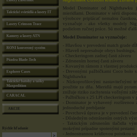
Lasery Lasermax
Model Dominator od Nighthawku je
Taktické svietidlá a lasery IT
mieridlami. Dominator v sérii dispon
výrobcov priplácať nemalou čiastkou,
vyznačuje - ako všetky modely Ni
Lasery Crimson Trace
podielom ručnej práce. Sú možné ďal
Kamery a lasery ATN
Model Dominator sa vyznačuje:
- Hlavňou v prevedení match grade dĺ
RONI konverzný systém
- Hlaveň nepresahuje obrys bushingu, p
- Checkeringom zadnej časti záveru
Púzdra Blade-Tech
- Zdrsnením hornej časti záveru
- Kovaným rámom z vlastnej produkci
- Drevenými pažbičkami Coco bolo s
Explorer Cases
Nighthawku
Taktické batohy a tašky
- Nízkoprofilovými nastaviteľnými 
Maxpedition
použitie za dňa. Mieridlá majú pyram
znižuje riziko zachytenia voľnými záh
CARACAL
- Pažbičkou s 25 LPI checkeringom v p
- Dominator je vybavený rozšírenou
jednoduché prebíjanie
AKCIE
- Povrchová úprava je v prevedení či
- Dôsledným odstránením ostrých výst
- Taktickým zdrsnením tlačidla vý
mokrými prípadne spotenými prstami
Rýchle hľadanie
- Jednostrannou krídlovou poistkou so