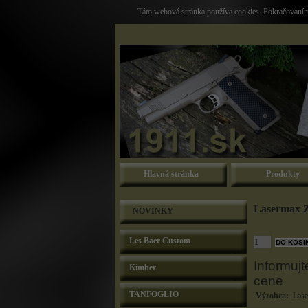
Táto webová stránka používa cookies. Pokračovaním 
Hlavná stránka
Produkty
Lasermax Ze
NOVINKY
Les Baer Custom
Informujt
Kimber
cene
TANFOGLIO
Výrobca:
Las