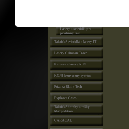
Lasery Lasermax
Zelený laser in
Lasery integrované do
GLOCK 19,23,32,
vodiacej tyčky
GLOCK 17L,24,3
GLOCK 17,22,31,
Lasery Centerfire
GLOCK 20, 21, 2
Lasery a svietidlá pre
picatinny rail
Taktické svietidlá a lasery IT
Lasery Crimson Trace
Kamery a lasery ATN
RONI konverzný systém
Púzdra Blade-Tech
Explorer Cases
Taktické batohy a tašky
Maxpedition
CARACAL