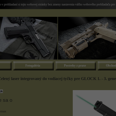
v prehliadaní si tejto webovej stránky bez zmeny nastavenia vášho webového prehliadača pre 
Fotogaléria
Postrehy z praxe
Obchod
lený laser integrovaný do vodiacej tyčky pre GLOCK 1. - 3. gene
e sa o
ermax