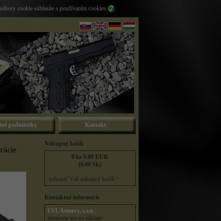
súbory cookie súhlasíte s používaním cookies.
né podmienky
Kontakt
Nákupný košík
rácie
0 ks 0.00 EUR
(0.00 Sk)
zobraziť Váš nákupný košík >
Kontaktné informácie
LVL Armory, s.r.o.
stretnutie len na základe