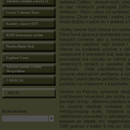
Taktické svietidlá a lasery IT
redaktori Calibru - dospelí muži, vš
to viac všetkých prekvapila 100
strelivom. Rám i záver sú vyrábané 
Lasery Crimson Trace
úpravou. Záver v prednej i zadnej ča
hrubé drážky v počte 4x v prednej a
Kamery a lasery ATN
Všetky hlavné časti zbrane sú nadšt
Povrchová úprava je štandardne komb
RONI konverzný systém
klasické černenie ako u konkuren
výnimočnú odolnosť voči korózii 
Púzdra Blade-Tech
Hlavne sú vyrábané výlučne z nehr
rampované v prevedení bull, teda b
Explorer Cases
prevedenie má výhodu vo väčšej pre
streleckých sériách a následne dl
Taktické batohy a tašky
využívaní. Ústie zásobníkovej ša
Maxpedition
výrazne uľahčujúcim prebíjanie a v
predná i zadná plocha pažbičky zdrs
CARACAL
pažbičky sú zhotovené z klasického 
Sériovo sú Falcony vybavené obojs
AKCIE
zväčšenými hmatníkmi pre rýchle a 
pevnejší úchop , dlaňovou poistkou
čo výrazne zlepšuje ovládanie z
nehrdzavejúcej ocele. Vyladená s
Rýchle hľadanie
odľahčenom prevedení s odvŕtanými 
prepadu po odpale, tzv. triggersto
1380 gramov v kalibri 9 mm po 183