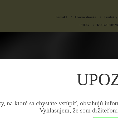
Kontakt
/
Hlavná stránka
/
Produkty
1911.sk
/ Tel.:+421 905 9
UPO
y, na ktoré sa chystáte vstúpiť, obsahujú infor
Vyhlasujem, že som držiteľom 