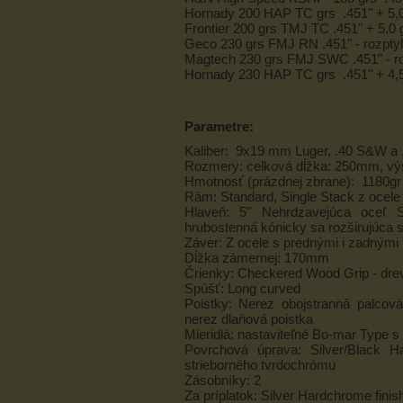
Hornady 200 HAP TC grs .451" + 5,0
Frontier 200 grs TMJ TC .451" + 5,0
Geco 230 grs FMJ RN .451" - rozpt
Magtech 230 grs FMJ SWC .451" - r
Hornady 230 HAP TC grs .451" + 4,5
Parametre:
Kaliber: 9x19 mm Luger, .40 S&W a
Rozmery: celková dĺžka: 250mm, v
Hmotnosť (prázdnej zbrane): 1180gr
Rám: Standard, Single Stack z ocele
Hlaveň: 5" Nehrdzavejúca oceľ S
hrubostenná kónicky sa rozširujúca 
Záver: Z ocele s prednými i zadnými
Dĺžka zámernej: 170mm
Črienky: Checkered Wood Grip - dre
Spúšť: Long curved
Poistky: Nerez obojstranná palcová
nerez dlaňová poistka
Mieridlá: nastaviteľné Bo-mar Type
Povrchová úprava: Silver/Black 
strieborného tvrdochrómu
Zásobníky: 2
Za príplatok: Silver Hardchrome finis