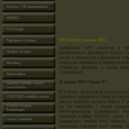
Staccato / STI International
SPHINX
STI Europe
SPS krátke zbrane 1911
Nighthawk Custom
Spoločnosť SPS založená v ro
Shadow Systems
predovšetkým športových klonov Co
verzie s rámom pre jednoradové i d
vybavené doplnkami a ladenými prvk
Mossberg
Produkcia prebieha v úzkej ko
Corporation).
Tlmiče hluku
O zbrani SPS Falcon 5":
Taktické svietidlá a lasery
Laser Devices
5" Falcony sú primárne športovými 
služobná sekundárna zbraň príslušník
SUREFIRE svietidla a lasery
obranu bežného občana. Falcon 5" j
Viridian Weapon
sa na vonkajšie i skryté noseni
Technologies
nekompromisnej spoľahlivosti. P
časopisu Caliber 10/2011, zbraň v
Lasery Lasermax
laboráciami streliva Prvi Partiz
zlícovaniu hlavných častí zbrane. T