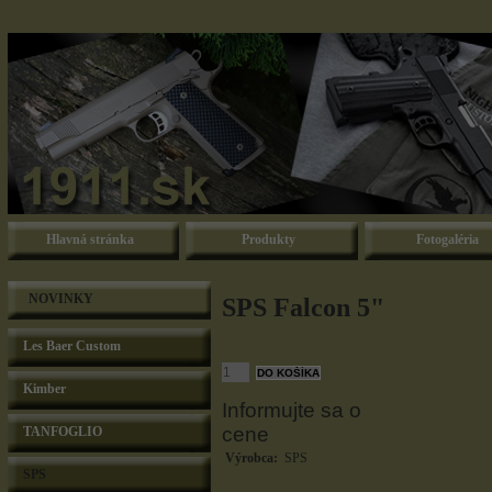
Hlavná stránka
Produkty
Fotogaléria
NOVINKY
SPS Falcon 5"
Les Baer Custom
Kimber
Informujte sa o
cene
TANFOGLIO
Výrobca:
SPS
SPS