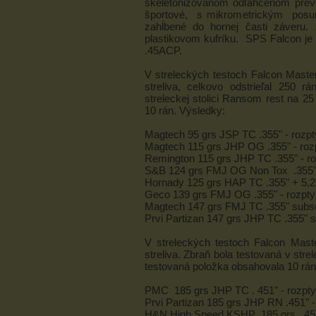
skeletonizovanom odľahčenom prev
športové, s mikrometrickým posunom
zahĺbené do hornej časti záveru.
plastikovom kufríku. SPS Falcon j
.45ACP.
V streleckých testoch Falcon Maste
streliva, celkovo odstrieľal 250 
streleckej stolici Ransom rest na 2
10 rán. Výsledky:
Magtech 95 grs JSP TC .355" - rozp
Magtech 115 grs JHP OG .355" - roz
Remington 115 grs JHP TC .355" - r
S&B 124 grs FMJ OG Non Tox .355" 
Hornady 125 grs HAP TC .355" + 5,2
Geco 139 grs FMJ OG .355" - rozpt
Magtech 147 grs FMJ TC .355" subso
Prvi Partizan 147 grs JHP TC .355" 
V streleckých testoch Falcon Mast
streliva. Zbraň bola testovaná v str
testovaná položka obsahovala 10 rán
PMC 185 grs JHP TC . 451" - rozpt
Prvi Partizan 185 grs JHP RN .451" 
H&N High Speed KSHP 185 grs .451" 