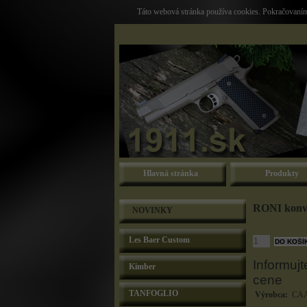
Táto webová stránka používa cookies. Pokračovaním 
Hlavná stránka
Produkty
RONI konv
NOVINKY
Les Baer Custom
Informujt
Kimber
cene
TANFOGLIO
Výrobca:
CAA 