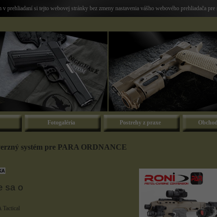
v prehliadaní si tejto webovej stránky bez zmeny nastavenia vášho webového prehliadača pre 
Fotogaléria
Postrehy z praxe
Obchod
erzný systém pre PARA ORDNANCE
e sa o
Tactical