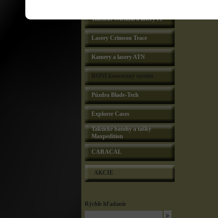
Lasery Lasermax
Taktické svietidlá a lasery IT
Lasery Crimson Trace
Kamery a lasery ATN
RONI konverzný systém
Púzdra Blade-Tech
Explorer Cases
Taktické batohy a tašky
Maxpedition
CARACAL
AKCIE
Rýchle hľadanie