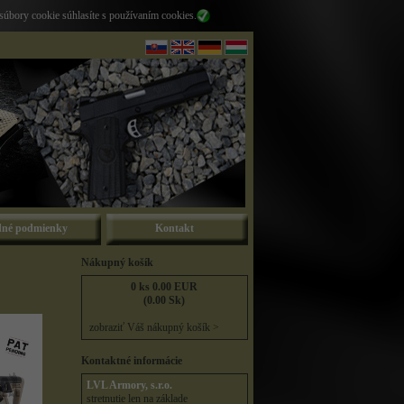
súbory cookie súhlasíte s používaním cookies.
né podmienky
Kontakt
Nákupný košík
0 ks 0.00 EUR
(0.00 Sk)
zobraziť Váš nákupný košík >
Kontaktné informácie
LVL Armory, s.r.o.
stretnutie len na základe