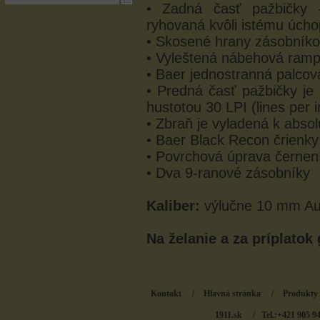
• Zadná časť pažbičky 
ryhovaná kvôli istému úch
• Skosené hrany zásobníkov
• Vyleštená nábehová ram
• Baer jednostranná palco
• Predná časť pažbičky je
hustotou 30 LPI (lines per i
• Zbraň je vyladená k absolú
• Baer Black Recon črienky
• Povrchová úprava černe
• Dva 9-ranové zásobníky
Kaliber:
výlučne 10 mm Au
Na želanie a za príplatok 
Kontakt
/
Hlavná stránka
/
Produkty
1911.sk
/ Tel.:+421 905 9