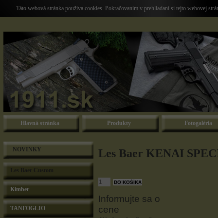
Táto webová stránka používa cookies. Pokračovaním v prehliadaní si tejto webovej str
Hlavná stránka
Produkty
Fotogaléria
NOVINKY
Les Baer KENAI SPEC
Les Baer Custom
Kimber
Informujte sa o
cene
TANFOGLIO