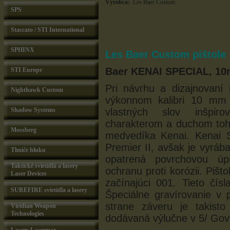
Výrobca:
Les Baer Custom
SPS
Staccato / STI International
SPHINX
Les Baer Custom pištole 
Baer KENAI SPECIAL, 10
STI Europe
Pri návrhu a dizajnovaní
Nighthawk Custom
výkonnom kalibri 10 mm 
Shadow Systems
vlastných slov inšpiro
charakterom a duchom toh
Mossberg
medvedíka Kenai. Kenai 
Premier II, avšak je vyráb
Tlmiče hluku
opatrená povrchovou ú
Taktické svietidlá a lasery
ochranu proti korózii. Pišt
Laser Devices
začínajúci 001. Tieto čí
SUREFIRE svietidla a lasery
Špeciálne gravírovanie v 
strane záveru je takisto
Viridian Weapon
Technologies
dodávaná výlučne v 5/ Gov