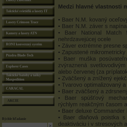
Lasery Lasermax
Medzi hlavné vlastnosti m
Taktické svietidlá a lasery IT
• Baer N.M. kovaný oceľov
Lasery Crimson Trace
• Baer N.M. záver s napínac
• Baer National Match 
Kamery a lasery ATN
nehrdzavejúcej ocele
RONI konverzný systém
• Záver extrémne presne 
• Zapustené mikrometricky
Púzdra Blade-Tech
• Baer muška posúvateľná
zvýraznená svetlovodivým
Explorer Cases
alebo červenej (za príplato
Taktické batohy a tašky
• Zväčšený a znížený ejekčn
Maxpedition
• Tvarovo optimalizovaný a
CARACAL
• Baer zväčšený a zdrsnen
• Baer spúšťový mecha
AKCIE
rýchlym reakčným časom a 
• Baer deluxe Commander b
• Baer dlaňová poistka 
Rýchle hľadanie
deaktiváciu i v stresových