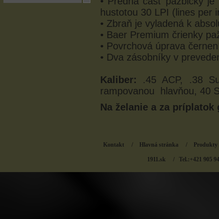
• Predná časť pažbičky je
hustotou 30 LPI (lines per i
• Zbraň je vyladená k absolú
• Baer Premium črienky pa
• Povrchová úprava černe
• Dva zásobníky v preved
Kaliber:
.45 ACP, .38 S
rampovanou hlavňou, 40 
Na želanie a za príplatok 
Kontakt
/
Hlavná stránka
/
Produkty
1911.sk
/ Tel.:+421 905 9