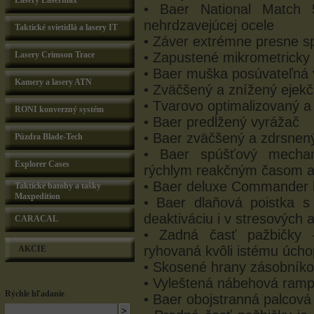
Lasery Lasermax
• Baer National Match 
nehrdzavejúcej ocele
Taktické svietidlá a lasery IT
• Záver extrémne presne 
Lasery Crimson Trace
• Zapustené mikrometricky
• Baer muška posúvateľná v
Kamery a lasery ATN
• Zväčšený a znížený ejekčn
• Tvarovo optimalizovaný a
RONI konverzný systém
• Baer predĺžený vyrážač
• Baer zväčšený a zdrsnen
Púzdra Blade-Tech
• Baer spúšťový mecha
Explorer Cases
rýchlym reakčným časom a 
• Baer deluxe Commander b
Taktické batohy a tašky
Maxpedition
• Baer dlaňová poistka 
deaktiváciu i v stresových
CARACAL
• Zadná časť pažbičky 
ryhovaná kvôli istému úch
AKCIE
• Skosené hrany zásobníkov
• Vyleštená nábehová ram
Rýchle hľadanie
• Baer obojstranná palcová