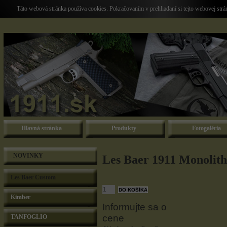
Táto webová stránka používa cookies. Pokračovaním v prehliadaní si tejto webovej str
Hlavná stránka
Produkty
Fotogaléria
NOVINKY
Les Baer 1911 Monolith
Les Baer Custom
Kimber
Informujte sa o
cene
TANFOGLIO