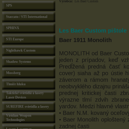
Výrobca:
Les Baer Custom
SPS
Staccato / STI International
SPHINX
Les Baer Custom pištole 
Baer 1911 Monolith
STI Europe
Nighthawk Custom
MONOLITH od Baer Custom
jeden z prípadov, keď vz
Shadow Systems
Predĺžená predná časť k
cover) siaha až po ústie 
Mossberg
záverom a rámom hranatý,
Tlmiče hluku
neobvyklého dizajnu prináš
prednej kritickej časti 
Taktické svietidlá a lasery
Laser Devices
výrazne tlmí zdvih zbran
yardov. Medzi hlavné vlastn
SUREFIRE svietidla a lasery
• Baer N.M. kovaný oceľov
Viridian Weapon
• Baer Monolith oploštený 
Technologies
zadnej časti