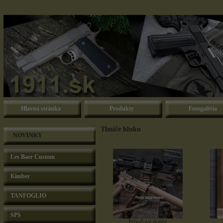
Hlavná stránka
Produkty
Fotogaléria
Tlmiče hluku
NOVINKY
Les Baer Custom
Kimber
TANFOGLIO
SPS
Pištoľové tlmiče