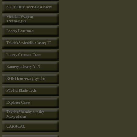
SUREFIRE svietidla a lasery
Viridian Weapon
Technologies
Lasery Lasermax
Taktické svietidlá a lasery IT
Lasery Crimson Trace
Kamery a lasery ATN
RONI konverzný systém
Púzdra Blade-Tech
Explorer Cases
Taktické batohy a tašky
Maxpedition
CARACAL