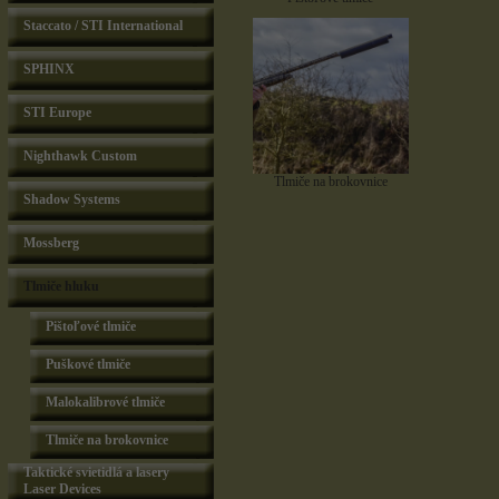
Staccato / STI International
SPHINX
STI Europe
Nighthawk Custom
Tlmiče na brokovnice
Shadow Systems
Mossberg
Tlmiče hluku
Pištoľové tlmiče
Puškové tlmiče
Malokalibrové tlmiče
Tlmiče na brokovnice
Taktické svietidlá a lasery
Laser Devices