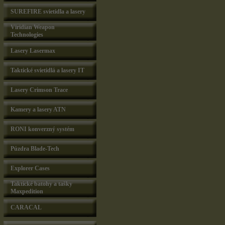
SUREFIRE svietidla a lasery
Viridian Weapon
Technologies
Lasery Lasermax
Taktické svietidlá a lasery IT
Lasery Crimson Trace
Kamery a lasery ATN
RONI konverzný systém
Púzdra Blade-Tech
Explorer Cases
Taktické batohy a tašky
Maxpedition
CARACAL