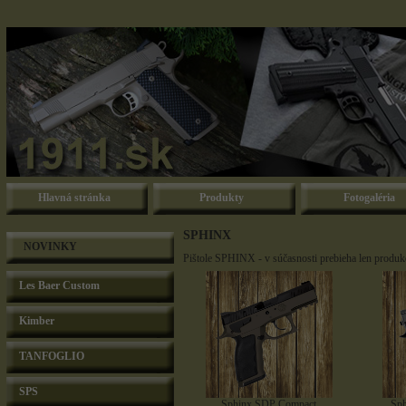
Hlavná stránka
Produkty
Fotogaléria
SPHINX
NOVINKY
Pištole SPHINX - v súčasnosti prebieha len pr
Les Baer Custom
Kimber
TANFOGLIO
SPS
Sphinx SDP Compact
Sp