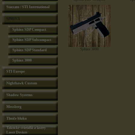
Staccato / STI International
SPHINX
Sphinx SDP Compact
Sphinx SDP Subcompact
Sphinx 3000
Sphinx SDP Standard
Sphinx 3000
STI Europe
Nighthawk Custom
Shadow Systems
Mossberg
Tlmiče hluku
Taktické svietidlá a lasery
Laser Devices