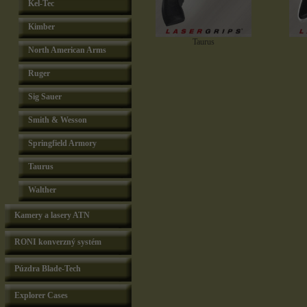
Kel-Tec
Kimber
Taurus
North American Arms
Ruger
Sig Sauer
Smith & Wesson
Springfield Armory
Taurus
Walther
Kamery a lasery ATN
RONI konverzný systém
Púzdra Blade-Tech
Explorer Cases