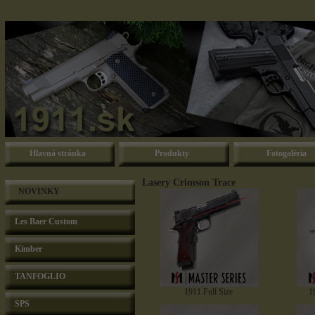
Hlavná stránka
Produkty
Fotogaléria
Lasery Crimson Trace
NOVINKY
Les Baer Custom
Kimber
TANFOGLIO
1911 Full Size
1
SPS