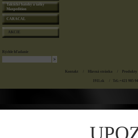
Taktické batohy a tašky
Maxpedition
CARACAL
AKCIE
Rýchle hľadanie
Kontakt
/
Hlavná stránka
/
Produkty
1911.sk
/ Tel.:+421 905 9
UPO