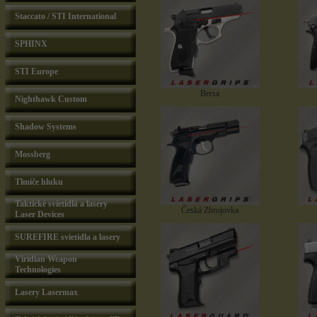
Staccato / STI International
SPHINX
STI Europe
Bersa
Nighthawk Custom
Shadow Systems
Mossberg
Tlmiče hluku
Taktické svietidlá a lasery
Česká Zbrojovka
Laser Devices
SUREFIRE svietidla a lasery
Viridian Weapon
Technologies
Lasery Lasermax