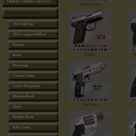
Taktické svietidlá a lasery IT
Heckler Koch
Lasery Crimson Trace
1911 Full Size
1911 Compact/Officer
Beretta
Kimber
N
Bersa
Browning
Charter Arms
Česká Zbrojovka
Diamondback
Sig Sauer
Glock
Heckler Koch
Kahr Arms