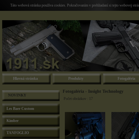
Táto webová stránka používa cookies. Pokračovaním v prehliadaní si tejto webovej str
Hlavná stránka
Produkty
Fotogaléria
Fotogaléria - Insight Technology
NOVINKY
Počet obrázkov : 17
Les Baer Custom
Kimber
TANFOGLIO