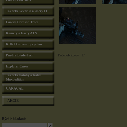
Lasery Lasermax
Taktické svietidlá a lasery IT
Lasery Crimson Trace
Kamery a lasery ATN
RONI konverzný systém
Púzdra Blade-Tech
Počet obrázkov : 17
Explorer Cases
Taktické batohy a tašky
Maxpedition
CARACAL
AKCIE
Rýchle hľadanie