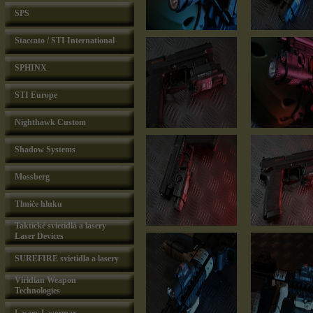
SPS
Staccato / STI International
SPHINX
STI Europe
Nighthawk Custom
Shadow Systems
Mossberg
Tlmiče hluku
Taktické svietidlá a lasery
Laser Devices
SUREFIRE svietidla a lasery
Viridian Weapon
Technologies