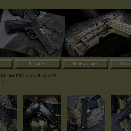
Fotogaléria
Postrehy z praxe
Obchod
- Kimber PRO Carry II .45 ACP
: 8