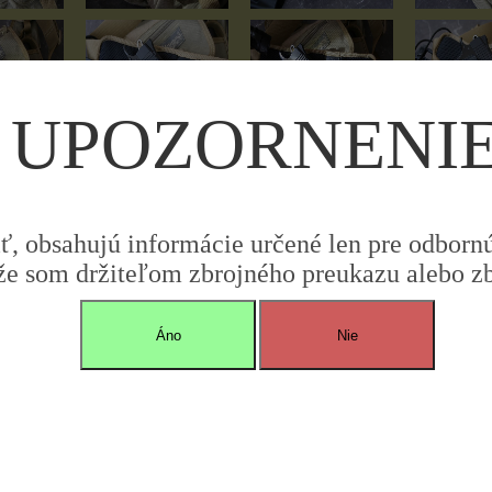
UPOZORNENI
: 8
iť, obsahujú informácie určené len pre odbornú 
že som držiteľom zbrojného preukazu alebo zbr
Áno
Nie