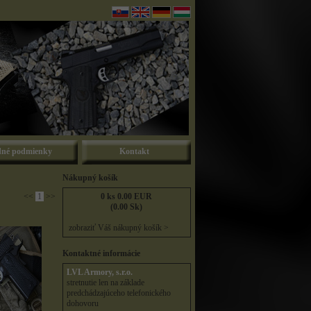
né podmienky
Kontakt
Nákupný košík
<<
1
>>
0 ks 0.00 EUR
(0.00 Sk)
zobraziť Váš nákupný košík >
Kontaktné informácie
LVL Armory, s.r.o.
stretnutie len na základe
predchádzajúceho telefonického
dohovoru