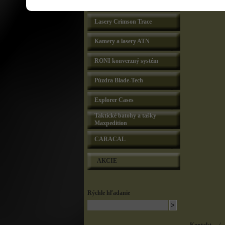
Taktické svietidlá a lasery IT
Lasery Crimson Trace
Kamery a lasery ATN
RONI konverzný systém
Púzdra Blade-Tech
Explorer Cases
Taktické batohy a tašky
Maxpedition
CARACAL
AKCIE
Rýchle hľadanie