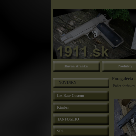
Hlavná stránka
Produkty
Fotogaléria 
NOVINKY
Počet obrázkov 
Les Baer Custom
Kimber
TANFOGLIO
SPS