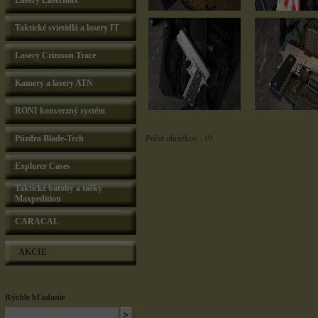
Lasery Lasermax
Taktické svietidlá a lasery IT
Lasery Crimson Trace
Kamery a lasery ATN
RONI konverzný systém
Púzdra Blade-Tech
Počet obrázkov : 19
Explorer Cases
Taktické batohy a tašky
Maxpedition
CARACAL
AKCIE
Rýchle hľadanie