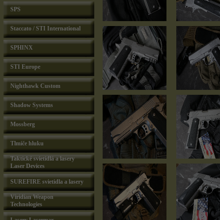
SPS
Staccato / STI International
SPHINX
STI Europe
Nighthawk Custom
Shadow Systems
Mossberg
Tlmiče hluku
Taktické svietidlá a lasery
Laser Devices
SUREFIRE svietidla a lasery
Viridian Weapon
Technologies