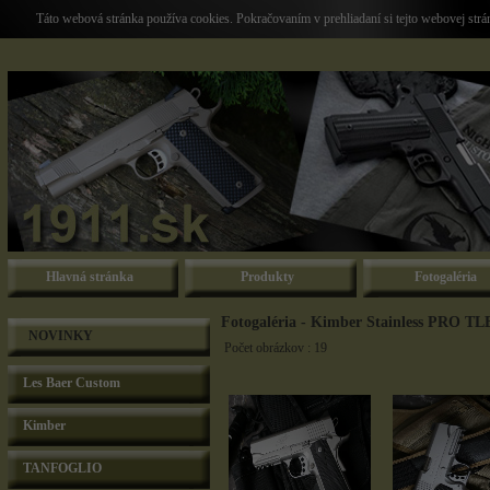
Táto webová stránka používa cookies. Pokračovaním v prehliadaní si tejto webovej str
Hlavná stránka
Produkty
Fotogaléria
Fotogaléria - Kimber Stainless PRO TL
NOVINKY
Počet obrázkov : 19
Les Baer Custom
Kimber
TANFOGLIO