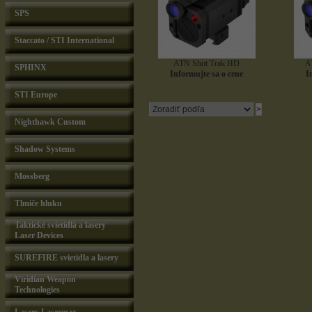
SPS
Staccato / STI International
ATN Shot Trak HD
A
SPHINX
Informujte sa o cene
I
STI Europe
Nighthawk Custom
Shadow Systems
Mossberg
Tlmiče hluku
Taktické svietidlá a lasery
Laser Devices
SUREFIRE svietidla a lasery
Viridian Weapon
Technologies