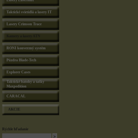
Lasery Lasermax
Taktické svietidlá a lasery IT
Lasery Crimson Trace
Kamery a lasery ATN
RONI konverzný systém
Púzdra Blade-Tech
Explorer Cases
Taktické batohy a tašky
Maxpedition
CARACAL
AKCIE
Rýchle hľadanie