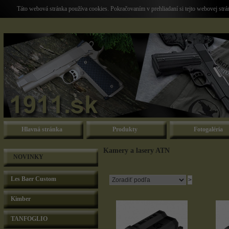
Táto webová stránka používa cookies. Pokračovaním v prehliadaní si tejto webovej str
Hlavná stránka
Produkty
Fotogaléria
Kamery a lasery ATN
NOVINKY
Les Baer Custom
Kimber
TANFOGLIO