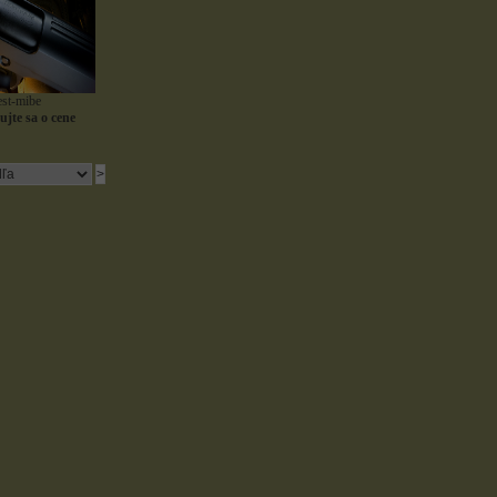
est-mibe
jte sa o cene