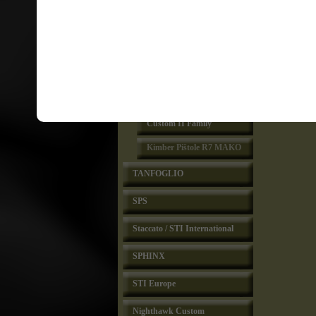
Kimber Special Editions
Kimber Custom Shop
Kimber Rimfire
Compact II & Pro Carry
II Family
Ultra Carry II Family
Custom II Family
Kimber Pištole R7 MAKO
TANFOGLIO
SPS
Staccato / STI International
SPHINX
STI Europe
Nighthawk Custom