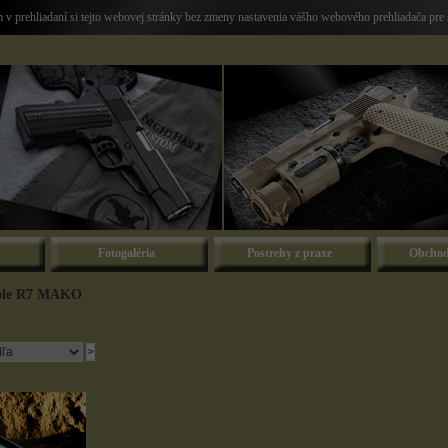
v prehliadaní si tejto webovej stránky bez zmeny nastavenia vášho webového prehliadača pre 
Fotogaléria
Postrehy z praxe
Obchod
tole R7 MAKO