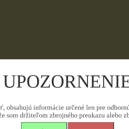
UPOZORNENI
iť, obsahujú informácie určené len pre odbornú 
že som držiteľom zbrojného preukazu alebo zbr