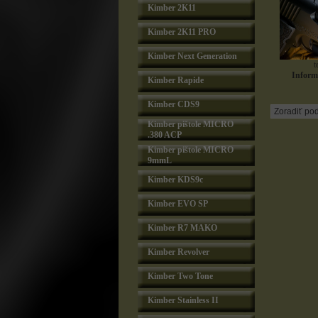
Kimber 2K11
Kimber 2K11 PRO
Kimber Next Generation
t
Informu
Kimber Rapide
Kimber CDS9
Kimber pištole MICRO
.380 ACP
Kimber pištole MICRO
9mmL
Kimber KDS9c
Kimber EVO SP
Kimber R7 MAKO
Kimber Revolver
Kimber Two Tone
Kimber Stainless II