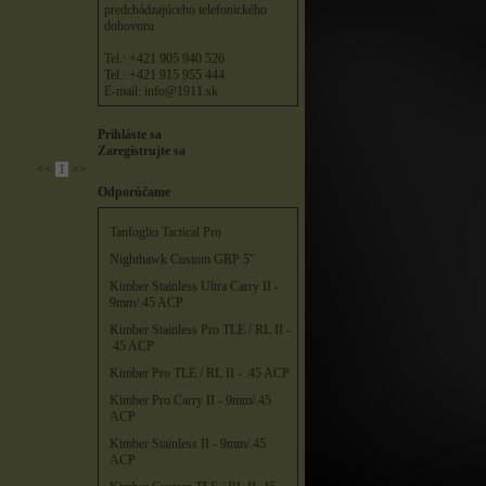
predchádzajúceho telefonického
dohovoru
Tel.: +421 905 940 526
Tel.: +421 915 955 444
E-mail:
info@1911.sk
Prihláste sa
Zaregistrujte sa
<<
1
>>
Odporúčame
Tanfoglio Tactical Pro
Nighthawk Custom GRP 5"
Kimber Stainless Ultra Carry II -
9mm/.45 ACP
Kimber Stainless Pro TLE / RL II -
.45 ACP
Kimber Pro TLE / RL II - .45 ACP
Kimber Pro Carry II - 9mm/.45
ACP
Kimber Stainless II - 9mm/.45
ACP