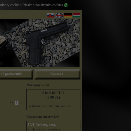
súbory cookie súhlasíte s používaním cookies.
né podmienky
Kontakt
Nákupný košík
0 ks 0.00 EUR
(0.00 Sk)
<<
1
>>
zobraziť Váš nákupný košík >
Kontaktné informácie
LVL Armory, s.r.o.
stretnutie len na základe