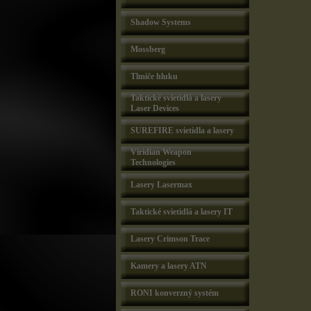
Shadow Systems
Mossberg
Tlmiče hluku
Taktické svietidlá a lasery
Laser Devices
SUREFIRE svietidla a lasery
Viridian Weapon
Technologies
Lasery Lasermax
Taktické svietidlá a lasery IT
Lasery Crimson Trace
Kamery a lasery ATN
RONI konverzný systém