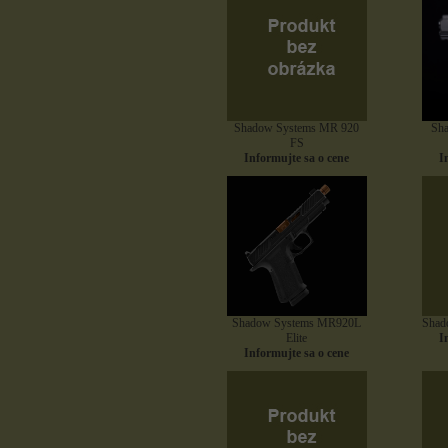
Shadow Systems MR 920
Sh
FS
Informujte sa o cene
I
Shadow Systems MR920L
Shad
Elite
I
Informujte sa o cene