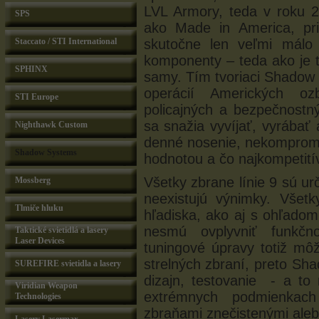
LVL Armory, teda v roku 
SPS
ako Made in America, pri
Staccato / STI International
skutočne len veľmi málo 
komponenty – teda ako je 
SPHINX
samy. Tím tvoriaci Shadow
operácií Amerických ozb
STI Europe
policajných a bezpečnostný
sa snažia vyvíjať, vyrábať
Nighthawk Custom
denné nosenie, nekompromi
Shadow Systems
hodnotou a čo najkompetit
Všetky zbrane línie 9 sú urč
Mossberg
neexistujú výnimky. Všetk
Tlmiče hluku
hľadiska, ako aj s ohľadom
nesmú ovplyvniť funkčno
Taktické svietidlá a lasery
Laser Devices
tuningové úpravy totiž môž
strelných zbraní, preto Sh
SUREFIRE svietidla a lasery
dizajn, testovanie - a to
Viridian Weapon
extrémnych podmienkac
Technologies
zbraňami znečistenými ale