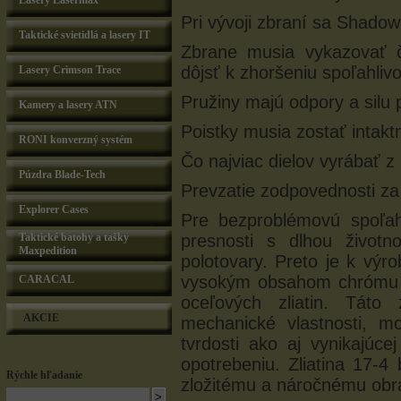
Lasery Lasermax
Pri vývoji zbraní sa Shadow
Taktické svietidlá a lasery IT
Zbrane musia vykazovať č
dôjsť k zhoršeniu spoľahlivo
Lasery Crimson Trace
Pružiny majú odpory a silu
Kamery a lasery ATN
Poistky musia zostať intakt
RONI konverzný systém
Čo najviac dielov vyrábať z
Púzdra Blade-Tech
Prevzatie zodpovednosti za 
Explorer Cases
Pre bezproblémovú spoľah
Taktické batohy a tašky
presnosti s dlhou život
Maxpedition
polotovary. Preto je k výro
vysokým obsahom chrómu pa
CARACAL
oceľových zliatin. Táto 
AKCIE
mechanické vlastnosti, m
tvrdosti ako aj vynikajúce
opotrebeniu. Zliatina 17-4
Rýchle hľadanie
zložitému a náročnému obr