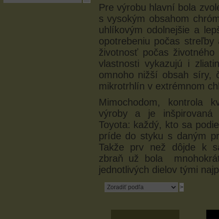
Pre výrobu hlavní bola zvo
s vysokým obsahom chrómu.
uhlíkovým odolnejšie a le
opotrebeniu počas streľby
životnosť počas životného
vlastnosti vykazujú i zli
omnoho nižší obsah síry, č
mikrotrhlín v extrémnom ch
Mimochodom, kontrola kv
výroby a je inšpirovaná
Toyota: každý, kto sa podi
príde do styku s daným pr
Takže prv než dôjde k s
zbraň už bola mnohokrát
jednotlivých dielov tými najp