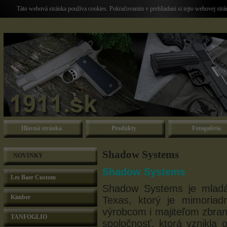
Táto webová stránka používa cookies. Pokračovaním v prehliadaní si tejto webovej str
Hlavná stránka
Produkty
Fotogaléria
Shadow Systems
NOVINKY
Shadow Systems
Les Baer Custom
Shadow Systems je mladá
Kimber
Texas, ktorý je mimoriad
výrobcom i majiteľom zbran
TANFOGLIO
spoločnosť, ktorá vznikla