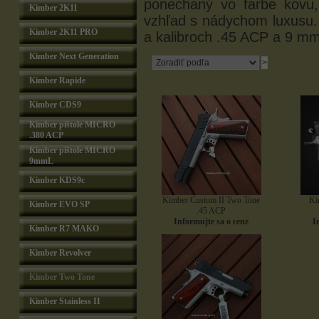
ponechaný vo farbe kovu,
Kimber 2K11
vzhľad s nádychom luxusu.
Kimber 2K11 PRO
a kalibroch .45 ACP a 9 mm
Kimber Next Generation
Kimber Rapide
Kimber CDS9
Kimber pištole MICRO
.380 ACP
Kimber pištole MICRO
9mmL
Kimber KDS9c
Kimber Custom II Two Tone
Ki
Kimber EVO SP
.45 ACP
Informujte sa o cene
I
Kimber R7 MAKO
Kimber Revolver
Kimber Two Tone
Kimber Stainless II