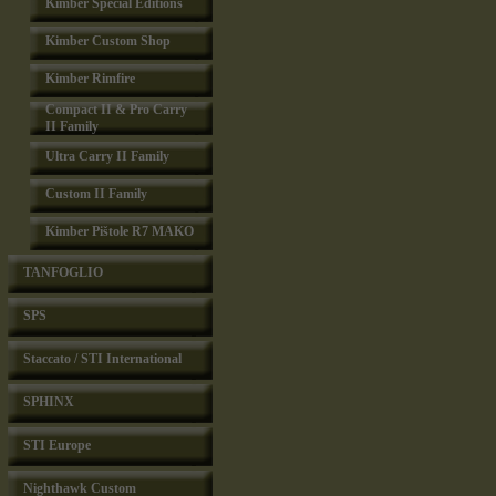
Kimber Special Editions
Kimber Custom Shop
Kimber Rimfire
Compact II & Pro Carry
II Family
Ultra Carry II Family
Custom II Family
Kimber Pištole R7 MAKO
TANFOGLIO
SPS
Staccato / STI International
SPHINX
STI Europe
Nighthawk Custom