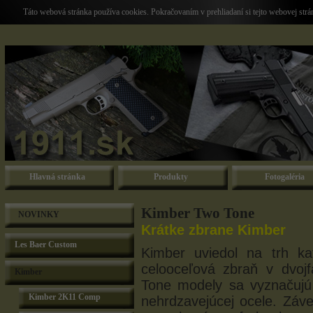
Táto webová stránka používa cookies. Pokračovaním v prehliadaní si tejto webovej str
Hlavná stránka
Produkty
Fotogaléria
Kimber Two Tone
NOVINKY
Krátke zbrane Kimber
Les Baer Custom
Kimber uviedol na trh ka
celooceľová zbraň v dvoj
Kimber
Tone modely sa vyznačujú
Kimber 2K11 Comp
nehrdzavejúcej ocele. Záv