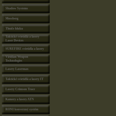
Shadow Systems
Mossberg
Tlmiče hluku
Taktické svietidlá a lasery
Laser Devices
SUREFIRE svietidla a lasery
Viridian Weapon
Technologies
Lasery Lasermax
Taktické svietidlá a lasery IT
Lasery Crimson Trace
Kamery a lasery ATN
RONI konverzný systém