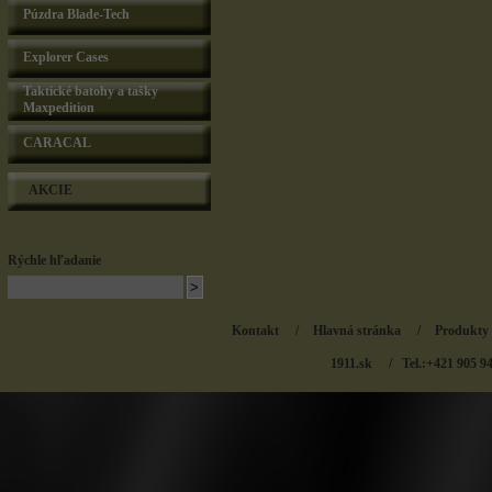
Púzdra Blade-Tech
Explorer Cases
Taktické batohy a tašky
Maxpedition
CARACAL
AKCIE
Rýchle hľadanie
Kontakt
/
Hlavná stránka
/
Produkty
1911.sk
/ Tel.:+421 905 9