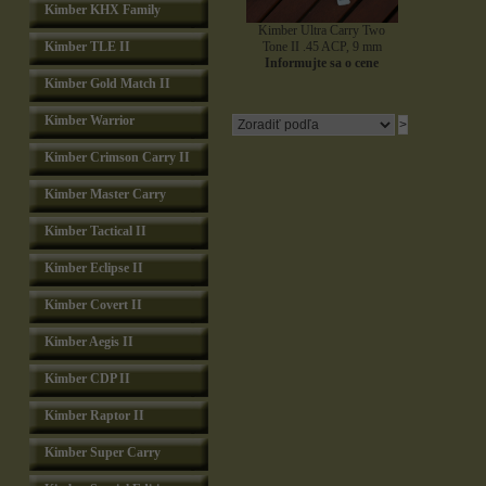
Kimber KHX Family
Kimber Ultra Carry Two
Kimber TLE II
Tone II .45 ACP, 9 mm
Informujte sa o cene
Kimber Gold Match II
Kimber Warrior
Kimber Crimson Carry II
Kimber Master Carry
Kimber Tactical II
Kimber Eclipse II
Kimber Covert II
Kimber Aegis II
Kimber CDP II
Kimber Raptor II
Kimber Super Carry