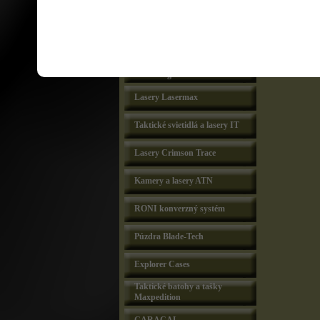
Taktické svietidlá a lasery
Laser Devices
SUREFIRE svietidla a lasery
Viridian Weapon
Technologies
Lasery Lasermax
Taktické svietidlá a lasery IT
Lasery Crimson Trace
Kamery a lasery ATN
RONI konverzný systém
Púzdra Blade-Tech
Explorer Cases
Taktické batohy a tašky
Maxpedition