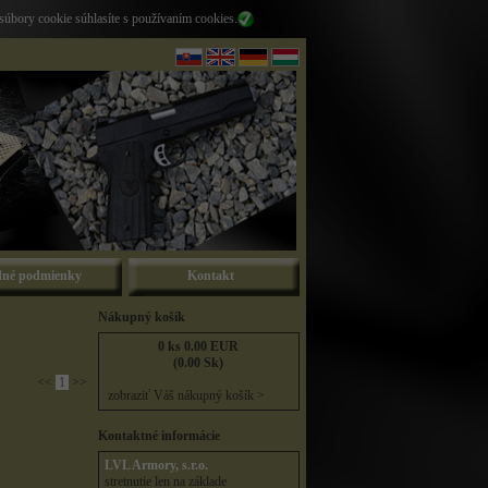
súbory cookie súhlasíte s používaním cookies.
né podmienky
Kontakt
Nákupný košík
0 ks 0.00 EUR
(0.00 Sk)
<<
1
>>
zobraziť Váš nákupný košík >
Kontaktné informácie
LVL Armory, s.r.o.
stretnutie len na základe