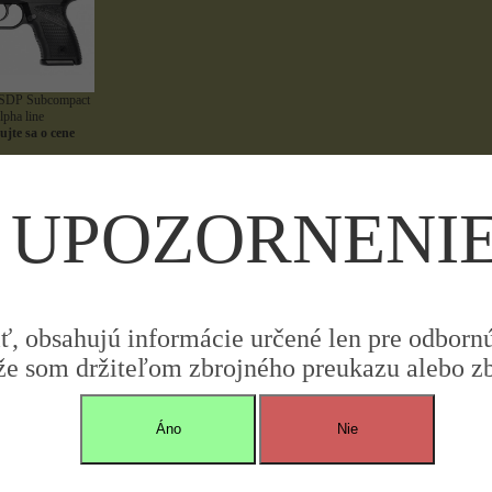
DP Subcompact
lpha line
jte sa o cene
UPOZORNENI
iť, obsahujú informácie určené len pre odbornú 
že som držiteľom zbrojného preukazu alebo zbr
Áno
Nie