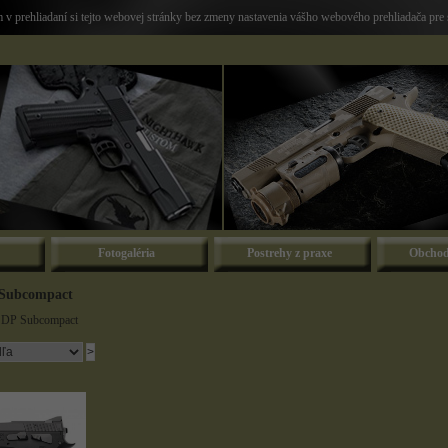
v prehliadaní si tejto webovej stránky bez zmeny nastavenia vášho webového prehliadača pre 
Fotogaléria
Postrehy z praxe
Obchod
 Subcompact
SDP Subcompact