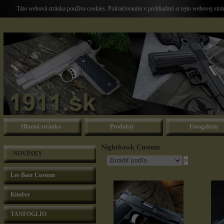
Táto webová stránka používa cookies. Pokračovaním v prehliadaní si tejto webovej str
Hlavná stránka
Produkty
Fotogaléria
Nighthawk Custom
NOVINKY
Les Baer Custom
Kimber
TANFOGLIO