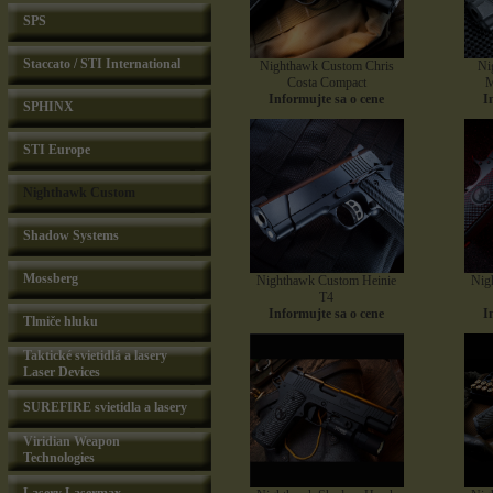
SPS
Staccato / STI International
Nighthawk Custom Chris
Ni
Costa Compact
M
Informujte sa o cene
I
SPHINX
STI Europe
Nighthawk Custom
Shadow Systems
Mossberg
Nighthawk Custom Heinie
Nig
T4
Informujte sa o cene
I
Tlmiče hluku
Taktické svietidlá a lasery
Laser Devices
SUREFIRE svietidla a lasery
Viridian Weapon
Technologies