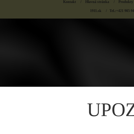
Kontakt
/
Hlavná stránka
/
Produkty
1911.sk
/ Tel.:+421 905 9
UPO