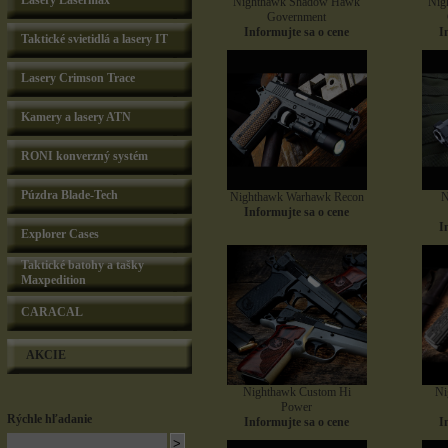
Lasery Lasermax
Nighthawk Shadow Hawk
Nig
Government
Informujte sa o cene
I
Taktické svietidlá a lasery IT
Lasery Crimson Trace
Kamery a lasery ATN
RONI konverzný systém
Púzdra Blade-Tech
Nighthawk Warhawk Recon
N
Informujte sa o cene
I
Explorer Cases
Taktické batohy a tašky
Maxpedition
CARACAL
AKCIE
Nighthawk Custom Hi
Ni
Power
Rýchle hľadanie
Informujte sa o cene
I