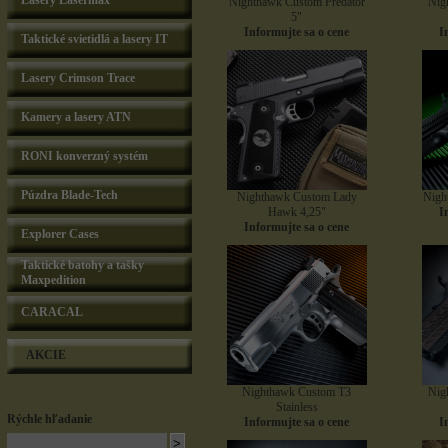
Lasery Lasermax
Nighthawk Custom Predator
Nig
5"
Informujte sa o cene
I
Taktické svietidlá a lasery IT
Lasery Crimson Trace
Kamery a lasery ATN
RONI konverzný systém
Púzdra Blade-Tech
Nighthawk Custom Lady
Nigh
Hawk 4,25"
I
Informujte sa o cene
Explorer Cases
Taktické batohy a tašky
Maxpedition
CARACAL
AKCIE
Nighthawk Custom T3
Nig
Stainless
Rýchle hľadanie
Informujte sa o cene
I