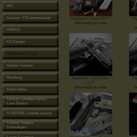
SPS
Staccato / STI International
Nighthawk Custom GRP 5"
Ni
Informujte sa o cene
I
SPHINX
STI Europe
Nighthawk Custom
Shadow Systems
Mossberg
Nighthawk Custom Talon
Nig
4,25"
Informujte sa o cene
I
Tlmiče hluku
Taktické svietidlá a lasery
Laser Devices
SUREFIRE svietidla a lasery
Viridian Weapon
Technologies