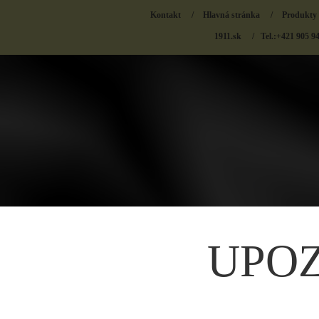
Kontakt
/
Hlavná stránka
/
Produkty
1911.sk
/ Tel.:+421 905 9
UPO