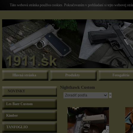
Táto webová stránka používa cookies. Pokračovaním v prehliadaní si tejto webovej str
Hlavná stránka
Produkty
Fotogaléria
Nighthawk Custom
NOVINKY
Les Baer Custom
Kimber
TANFOGLIO