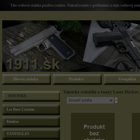
Táto webová stránka používa cookies. Pokračovaním v prehliadaní si tejto webovej str
Hlavná stránka
Produkty
Fotogaléria
Taktické svietidlá a lasery Laser Devices
NOVINKY
Les Baer Custom
Kimber
TANFOGLIO