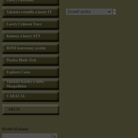
Lasery Lasermax
Taktické svietidlá a lasery IT
Lasery Crimson Trace
Kamery a lasery ATN
RONI konverzný systém
Púzdra Blade-Tech
Explorer Cases
Taktické batohy a tašky
Maxpedition
CARACAL
AKCIE
Rýchle hľadanie