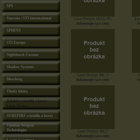
SPS
Staccato / STI International
Laser Devices SBAL-PL
La
Informujte sa o cene
I
SPHINX
STI Europe
Nighthawk Custom
Shadow Systems
Laser Devices Mk. 3
L
Mossberg
Informujte sa o cene
I
Tlmiče hluku
Taktické svietidlá a lasery
Laser Devices
SUREFIRE svietidla a lasery
Viridian Weapon
Technologies
Laser Devices Mk.7
Informujte sa o cene