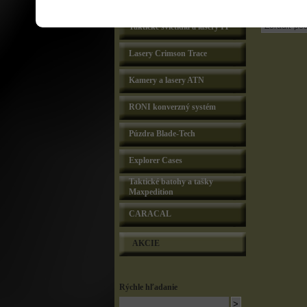
Lasery Lasermax
Taktické svietidlá a lasery IT
Lasery Crimson Trace
Kamery a lasery ATN
RONI konverzný systém
Púzdra Blade-Tech
Explorer Cases
Taktické batohy a tašky
Maxpedition
CARACAL
AKCIE
Rýchle hľadanie