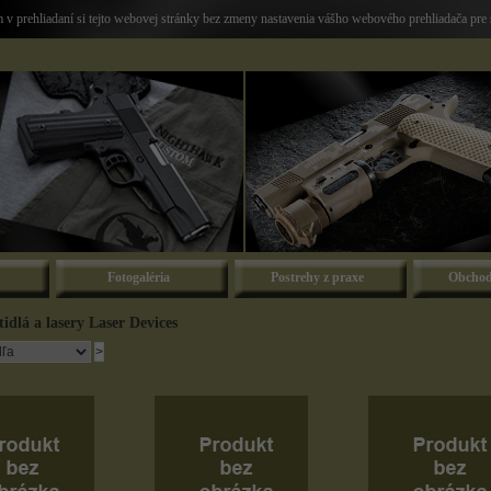
v prehliadaní si tejto webovej stránky bez zmeny nastavenia vášho webového prehliadača pre 
Fotogaléria
Postrehy z praxe
Obchod
tidlá a lasery Laser Devices