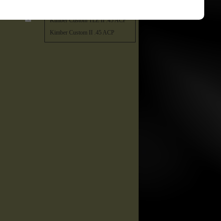
Kimber Custom TLE / RL II .45
ACP
<<
1
>>
Kimber Custom TLE II .45 ACP
Kimber Custom II .45 ACP