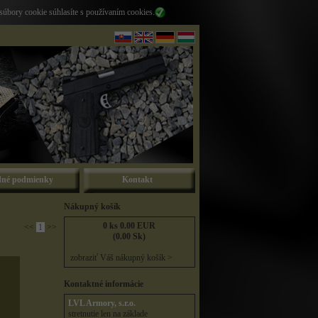
súbory cookie súhlasíte s používaním cookies.
né podmienky
Kontakt
Nákupný košík
0 ks 0.00 EUR
<<
1
>>
(0.00 Sk)
zobraziť Váš nákupný košík >
Kontaktné informácie
LVL Armory, s.r.o.
stretnutie len na základe