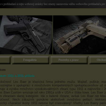
v prehliadaní si tejto webovej stránky bez zmeny nastavenia vášho webového prehliadača pre 
Fotogaléria
Postrehy z praxe
Obchod
stom
tom 1911 a 2011 pištole
ločnosť Les Baer je klasická firma jedného muža. Majiteľ, puškár, ma
amozrejme v spolupráci s množstvom kompetentných spolupracovníkov už o
rhuje a vyrába množstvo vysokokvalitných zbraní typu 1911 a najnovšie i 
s Baer Custom existuje od roku 1991a sídli v USA v štáte Iowa. Les Baer z
ším zbraniam danej kategórie. Ide o ladené zbrane, avšak Les Baer nie kla
očnosť. Nech zákazník ponúkne akékoľvek množstvo peňazí, niektor
sický charakter ikony 1911 nesme byť znesvätený! Všetky Les Baery patri