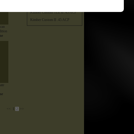
Kimber Custom TLE / RL II .45
ACP
Kimber Custom TLE II .45 ACP
Kimber Custom II .45 ACP
ican
ition
ne
ate
ne
<<
1
2
>>