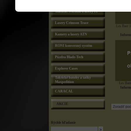
Lasery Lasermax
Taktické svietidlá a lasery IT
Lasery Crimson Trace
Les Baer 
Kamery a lasery ATN
Informu
RONI konverzný systém
Púzdra Blade-Tech
Explorer Cases
Taktické batohy a tašky
Maxpedition
Les Baer
Informu
CARACAL
AKCIE
Rýchle hľadanie