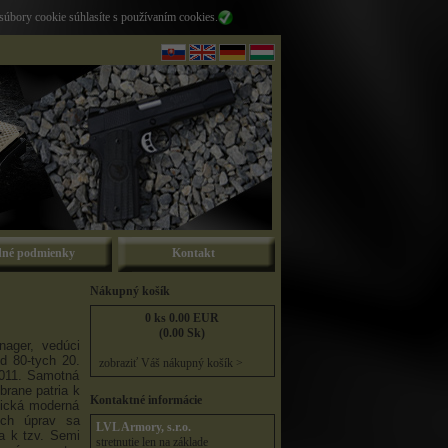
súbory cookie súhlasíte s používaním cookies.
né podmienky
Kontakt
Nákupný košík
0 ks 0.00 EUR
(0.00 Sk)
nager, vedúci
d 80-tych 20.
zobraziť Váš nákupný košík >
2011. Samotná
brane patria k
Kontaktné informácie
sická moderná
ých úprav sa
LVL Armory, s.r.o.
a k tzv. Semi
stretnutie len na základe