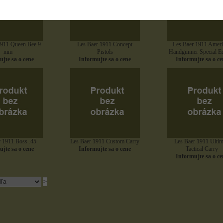
1911 Queen Bee 9
Les Baer 1911 Concept
Les Baer 1911 Amer
mm
Pistols
Handgunner Special Ed
jte sa o cene
Informujte sa o cene
Informujte sa o ce
 1911 Boss .45
Les Baer 1911 Custom Carry
Les Baer 1911 Ultim
jte sa o cene
Informujte sa o cene
Tactical Carry
Informujte sa o ce