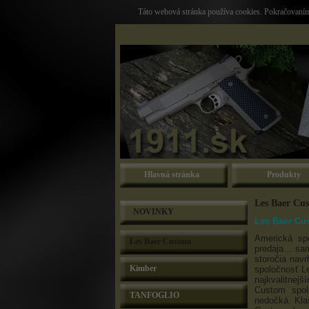
Táto webová stránka používa cookies. Pokračovaním 
Hlavná stránka
Produkty
Les Baer Cu
NOVINKY
Les Baer Cus
Americká spo
Les Baer Custom
predaja... s
storočia nav
Kimber
spoločnosť Le
najkvalitnej
Custom spol
TANFOGLIO
nedočká. Kla