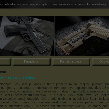
v prehliadaní si tejto webovej stránky bez zmeny nastavenia vášho webového prehliadača pre 
Fotogaléria
Postrehy z praxe
Obchod
stom
tom 1911 a 2011 pištole
ločnosť Les Baer je klasická firma jedného muža. Majiteľ, puškár, ma
amozrejme v spolupráci s množstvom kompetentných spolupracovníkov už o
rhuje a vyrába množstvo vysokokvalitných zbraní typu 1911 a najnovšie i 
s Baer Custom existuje od roku 1991a sídli v USA v štáte Iowa. Les Baer z
ším zbraniam danej kategórie. Ide o ladené zbrane, avšak Les Baer nie kla
očnosť. Nech zákazník ponúkne akékoľvek množstvo peňazí, niektor
sický charakter ikony 1911 nesme byť znesvätený! Všetky Les Baery patri