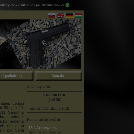
súbory cookie súhlasíte s používaním cookies.
né podmienky
Kontakt
Nákupný košík
0 ks 0.00 EUR
(0.00 Sk)
nager, vedúci
d 80-tych 20.
zobraziť Váš nákupný košík >
2011. Samotná
brane patria k
Kontaktné informácie
sická moderná
ých úprav sa
LVL Armory, s.r.o.
a k tzv. Semi
stretnutie len na základe