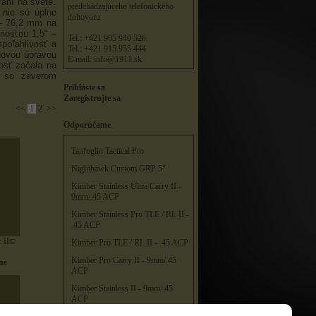
raní na svete.
predchádzajúceho telefonického
 nie sú úplne
dohovoru
 – 76,2 mm na
nosťou 1,5“ –
Tel.: +421 905 940 526
poľahlivosť a
Tel.: +421 915 955 444
hovou úpravou
E-mail:
info@1911.sk
osť začala na
i so záverom
Prihláste sa
Zaregistrujte sa
<<
1
2
>>
Odporúčame
Tanfoglio Tactical Pro
Nighthawk Custom GRP 5"
Kimber Stainless Ultra Carry II -
9mm/.45 ACP
Kimber Stainless Pro TLE / RL II -
.45 ACP
r II©
Kimber Pro TLE / RL II - .45 ACP
Kimber Pro Carry II - 9mm/.45
ne
ACP
Kimber Stainless II - 9mm/.45
ACP