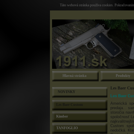
Táto webová stránka používa cookies. Pokračovaním 
Hlavná stránka
Produkty
Les Baer Cu
NOVINKY
Les Baer Cus
Americká spo
Les Baer Custom
predaja... s
storočia nav
Kimber
spoločnosť Le
najkvalitnej
Custom spol
TANFOGLIO
nedočká. Kla