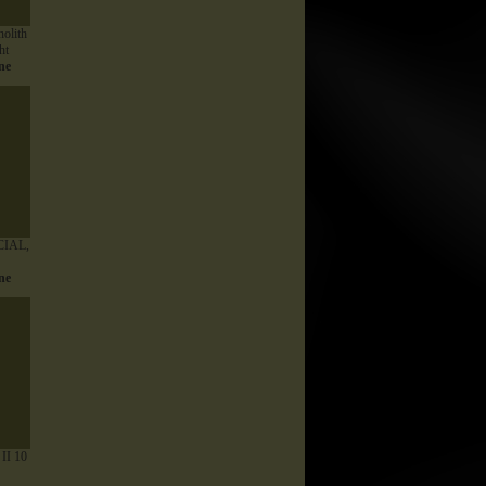
olith
ht
ne
CIAL,
ne
II 10