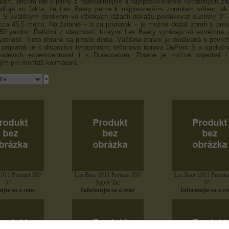
am, pričom ide o jedny z najkvalitnejšie a najspasovanejšie vyrobených zb
dľuje vo fakte, že Les Baery patria k najpresnejším zbraniam vôbec, ak
e. S kvalitným strelivom vo všetkých rážach dokážu produkovať sústrely 3“
cca 45,5 metra. Na želanie – a za príplatok – je možné dodať zbraň s pres
0 yardov. Ďalšími z vlastností, ktorými Les Baery vynikajú sú extrémna s
ivotnosť. Tieto zbrane sa proste dedia. Väčšina zbraní je dodávaná s povrc
 príplatok je k dispozícii tvrdochróm, teflónová úprava DuPont S a spoločn
modeloch experimentovať i s Duracoatom. Zbrane je možné objednať 
ným pre montáž kolimátora.
1911 Premier II©
Les Baer 1911 Premier II©
Les Baer 1911 Premie
5”
Super Tac
6”
jte sa o cene
Informujte sa o cene
Informujte sa o ce