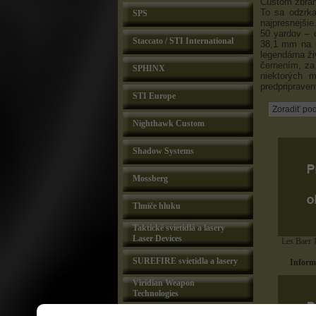
Custom zbrani
To sa odzrka
SPS
najpresnejši
50 yardov – 
Staccato / STI International
38,1 mm na 5
legendárna ž
černením, za
SPHINX
niektorých 
predpriprave
STI Europe
Nighthawk Custom
Shadow Systems
Mossberg
Tlmiče hluku
Taktické svietidlá a lasery
Laser Devices
Les Baer 
SUREFIRE svietidla a lasery
Informu
Viridian Weapon
Technologies