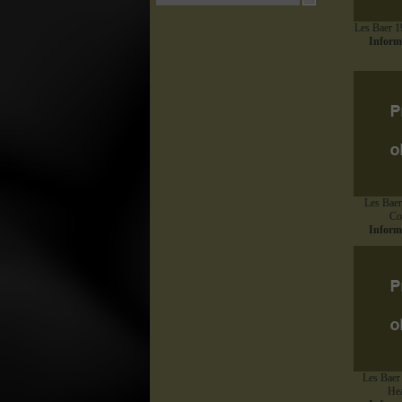
Les Baer 1
Informu
Les Baer
Co
Informu
Les Baer
He